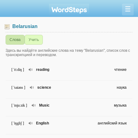
☰
Belarusian
Слова
Учить
Здесь вы найдёте английские слова на тему "Belarusian", список слов с
транскрипцией и переводом.
[ 'ri:diŋ ]
reading
чтение
[ 'saiəns ]
science
наука
[ 'mju:zik ]
Music
музыка
[ 'iŋgliʃ ]
English
английский язык