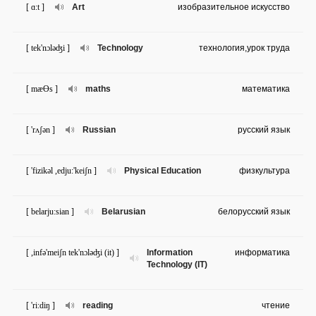
[ ɑ:t ]
Art
изобразительное искусство
[ tek'nɔləʤi ]
Technology
технология,урок труда
[ mæƟs ]
maths
математика
[ 'rʌʃən ]
Russian
русский язык
[ 'fizikəl ,edju:'keiʃn ]
Physical Education
физкультура
[ belarju:sian ]
Belarusian
белорусский язык
[ ,infə'meiʃn tek'nɔləʤi (it) ]
Information
информатика
Technology (IT)
[ 'ri:diŋ ]
reading
чтение