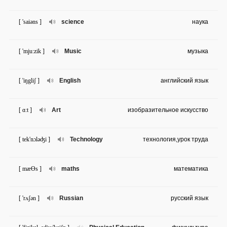
[ 'saiəns ]
science
наука
[ 'mju:zik ]
Music
музыка
[ 'iŋgliʃ ]
English
английский язык
[ ɑ:t ]
Art
изобразительное искусство
[ tek'nɔləʤi ]
Technology
технология,урок труда
[ mæƟs ]
maths
математика
[ 'rʌʃən ]
Russian
русский язык