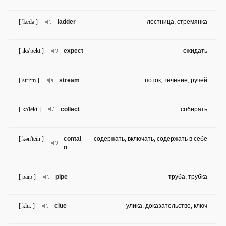
[ 'lædə ]
ladder
лестница, стремянка
[ iks'pekt ]
expect
ожидать
[ stri:m ]
stream
поток, течение, ручей
[ kə'lekt ]
collect
собирать
[ kən'tein ]
contai
содержать, включать, содержать в себе
n
[ paip ]
pipe
труба, трубка
[ klu: ]
clue
улика, доказательство, ключ