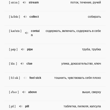
[ stri:m ]
stream
поток, течение, ручей
[ kə'lekt ]
collect
собирать
[ kən'tein ]
contai
содержать, включать, содержать в себе
n
[ paip ]
pipe
труба, трубка
[ klu: ]
clue
улика, доказательство, ключ
[ fi:l sik ]
feel sick
тошнить, чувствовать себя плохо
[ ə'bʌv ]
above
выше, сверху
[ pil ]
pill
таблетка, пилюля, капсула