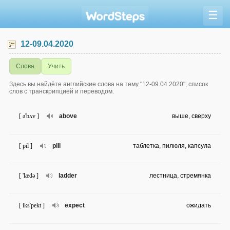
☰
12-09.04.2020
Слова
Учить
Здесь вы найдёте английские слова на тему "12-09.04.2020", список
слов с транскрипцией и переводом.
[ ə'bʌv ]
above
выше, сверху
[ pil ]
pill
таблетка, пилюля, капсула
[ 'lædə ]
ladder
лестница, стремянка
[ iks'pekt ]
expect
ожидать