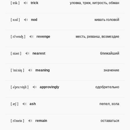
[ trik ]
trick
уловка, трюк, хитрость, обман
[ nɔd ]
nod
кивать головой
[ ri'venʤ ]
revenge
месть, реванш, возмездие
[ niəst ]
nearest
ближайший
[ 'mi:niŋ ]
meaning
значение
[ ə'pru:viŋli ]
approvingly
одобрительно
[ æʃ ]
ash
пепел, зола
[ ri'mein ]
remain
оставаться