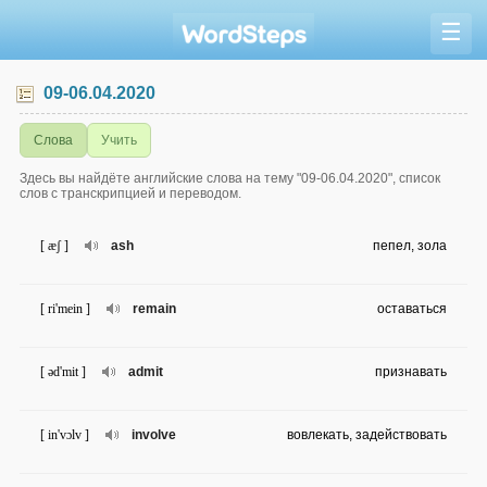
☰
09-06.04.2020
Слова
Учить
Здесь вы найдёте английские слова на тему "09-06.04.2020", список
слов с транскрипцией и переводом.
[ æʃ ]
ash
пепел, зола
[ ri'mein ]
remain
оставаться
[ əd'mit ]
admit
признавать
[ in'vɔlv ]
involve
вовлекать, задействовать