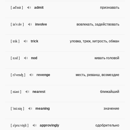
[ əd'mit ]
admit
признавать
[ in'vɔlv ]
involve
вовлекать, задействовать
[ trik ]
trick
уловка, трюк, хитрость, обман
[ nɔd ]
nod
кивать головой
[ ri'venʤ ]
revenge
месть, реванш, возмездие
[ niəst ]
nearest
ближайший
[ 'mi:niŋ ]
meaning
значение
[ ə'pru:viŋli ]
approvingly
одобрительно