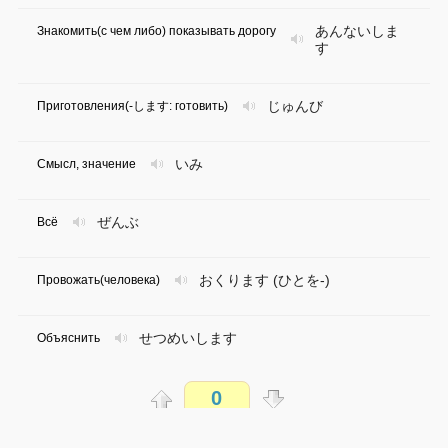
あんないしま
Знакомить(с чем либо) показывать дорогу
す
じゅんび
Приготовления(-します: готовить)
いみ
Смысл, значение
ぜんぶ
Всё
おくります (ひとを-)
Провожать(человека)
せつめいします
Объяснить
0
いれます(コーヒーを～)
Наливать (кофе)