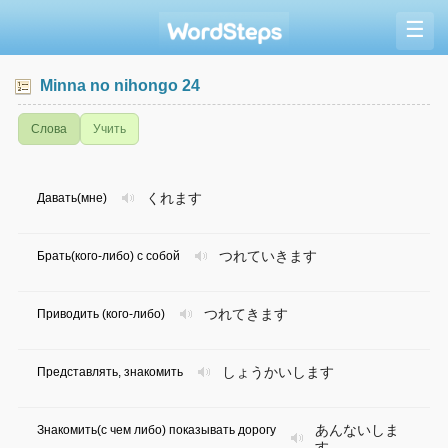
☰
Minna no nihongo 24
Слова
Учить
くれます
Давать(мне)
つれていきます
Брать(кого-либо) с собой
つれてきます
Приводить (кого-либо)
しょうかいします
Представлять, знакомить
あんないしま
Знакомить(с чем либо) показывать дорогу
す