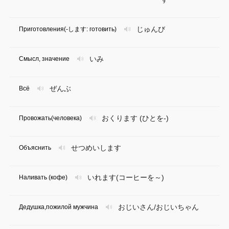
じゅんび
Приготовления(-します: готовить)
いみ
Смысл, значение
ぜんぶ
Всё
おくります (ひとを-)
Провожать(человека)
せつめいします
Объяснить
いれます(コーヒーを～)
Наливать (кофе)
おじいさん/おじいちゃん
Дедушка,пожилой мужчина