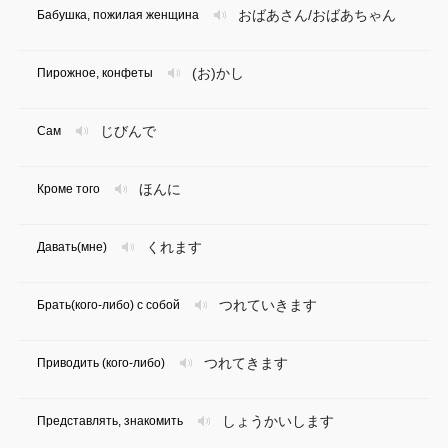
おばあさん/おばあちゃん
Бабушка, пожилая женщина
(お)かし
Пирожное, конфеты
じびんで
Сам
ほんに
Кроме того
くれます
Давать(мне)
つれていきます
Брать(кого-либо) с собой
つれてきます
Приводить (кого-либо)
しょうかいします
Представлять, знакомить