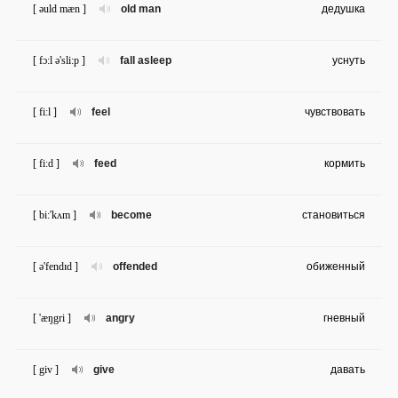
[ əuld mæn ]
old man
дедушка
[ fɔ:l ə'sli:p ]
fall asleep
уснуть
[ fi:l ]
feel
чувствовать
[ fi:d ]
feed
кормить
[ bi:'kʌm ]
become
становиться
[ ə'fendɪd ]
offended
обиженный
[ 'æŋgri ]
angry
гневный
[ giv ]
give
давать