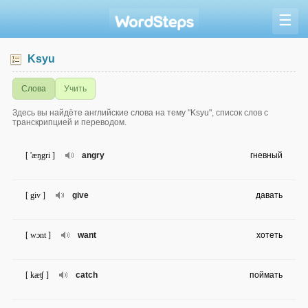
☰
Ksyu
Слова
Учить
Здесь вы найдёте английские слова на тему "Ksyu", список слов с
транскрипцией и переводом.
[ 'æŋgri ]
angry
гневный
[ giv ]
give
давать
[ wɔnt ]
want
хотеть
[ kæʧ ]
catch
поймать