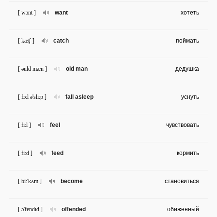
[ wɔnt ]
want
хотеть
[ kæʧ ]
catch
поймать
[ əuld mæn ]
old man
дедушка
[ fɔ:l ə'sli:p ]
fall asleep
уснуть
[ fi:l ]
feel
чувствовать
[ fi:d ]
feed
кормить
[ bi:'kʌm ]
become
становиться
[ ə'fendɪd ]
offended
обиженный