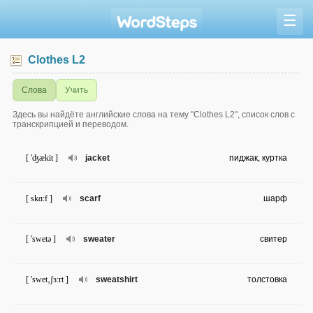
☰
Clothes L2
Слова
Учить
Здесь вы найдёте английские слова на тему "Clothes L2", список слов с
транскрипцией и переводом.
[ 'ʤækit ]
jacket
пиджак, куртка
[ skɑ:f ]
scarf
шарф
[ 'swetə ]
sweater
свитер
[ 'swet‚ʃɜ:rt ]
sweatshirt
толстовка