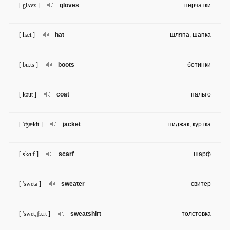
[ glʌvz ]
gloves
перчатки
[ hæt ]
hat
шляпа, шапка
[ bu:ts ]
boots
ботинки
[ kəut ]
coat
пальто
[ 'ʤækit ]
jacket
пиджак, куртка
[ skɑ:f ]
scarf
шарф
[ 'swetə ]
sweater
свитер
[ 'swet‚ʃɜ:rt ]
sweatshirt
толстовка