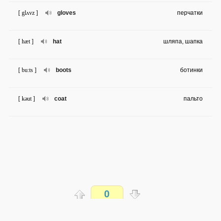
[ glʌvz ]
gloves
перчатки
[ hæt ]
hat
шляпа, шапка
[ bu:ts ]
boots
ботинки
[ kəut ]
coat
пальто
0
Распечатать