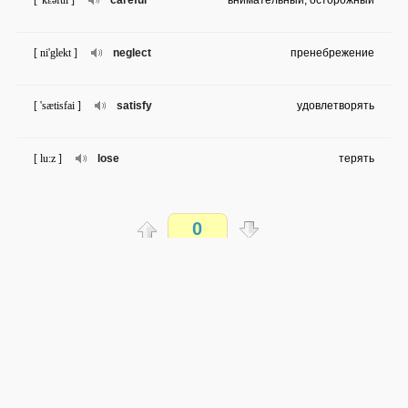
[ 'kɛəful ]
careful
внимательный, осторожный
[ ni'glekt ]
neglect
пренебрежение
[ 'sætisfai ]
satisfy
удовлетворять
[ lu:z ]
lose
терять
[ 'pʌbliʃ ]
publish
публиковать
0
[ 'blesiŋ ]
blessing
благо
Распечатать
[ 'influəns ]
influence
влиять
доступен всем
→
→
en
ru
сложность не определена
[ ə'dɪktɪd ]
addicted
пристраститься; увлечься
0 из 21 слова