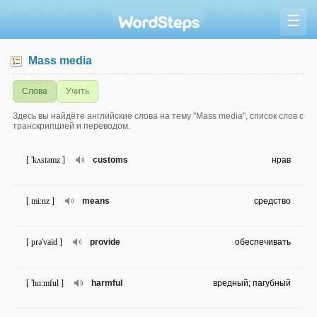
☰
Mass media
Слова
Учить
Здесь вы найдёте английские слова на тему "Mass media", список слов с
транскрипцией и переводом.
[ 'kʌstəmz ]
customs
нрав
[ mi:nz ]
means
средство
[ prə'vaid ]
provide
обеспечивать
[ 'hɑ:mful ]
harmful
вредный; пагубный