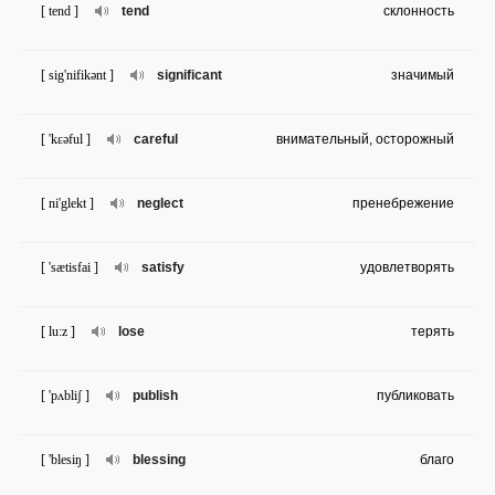
[ tend ]
tend
склонность
[ sig'nifikənt ]
significant
значимый
[ 'kɛəful ]
careful
внимательный, осторожный
[ ni'glekt ]
neglect
пренебрежение
[ 'sætisfai ]
satisfy
удовлетворять
[ lu:z ]
lose
терять
[ 'pʌbliʃ ]
publish
публиковать
[ 'blesiŋ ]
blessing
благо