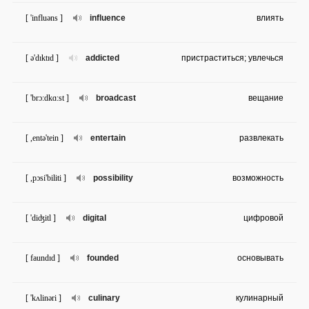
[ 'influəns ]
influence
влиять
[ ə'dɪktɪd ]
addicted
пристраститься; увлечься
[ 'brɔ:dkɑ:st ]
broadcast
вещание
[ ,entə'tein ]
entertain
развлекать
[ ,pɔsi'biliti ]
possibility
возможность
[ 'diʤitl ]
digital
цифровой
[ faundɪd ]
founded
основывать
[ 'kʌlinəri ]
culinary
кулинарный