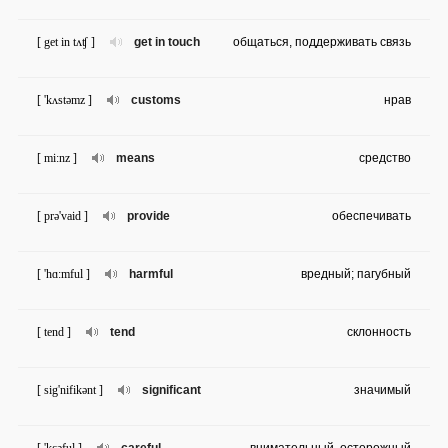
[ get in tʌʧ ]
get in touch
общаться, поддерживать связь
[ 'kʌstəmz ]
customs
нрав
[ mi:nz ]
means
средство
[ prə'vaid ]
provide
обеспечивать
[ 'hɑ:mful ]
harmful
вредный; пагубный
[ tend ]
tend
склонность
[ sig'nifikənt ]
significant
значимый