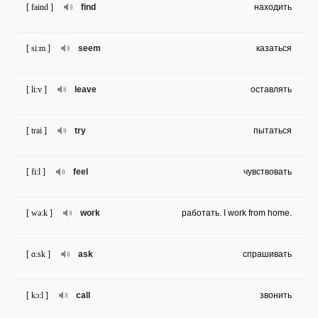
[ faind ]
find
находить
[ si:m ]
seem
казаться
[ li:v ]
leave
оставлять
[ trai ]
try
пытаться
[ fi:l ]
feel
чувствовать
[ wə:k ]
work
работать. I work from home.
[ ɑ:sk ]
ask
спрашивать
[ kɔ:l ]
call
звонить