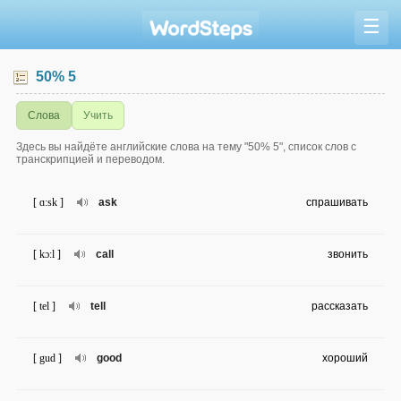
☰
50% 5
Слова
Учить
Здесь вы найдёте английские слова на тему "50% 5", список слов с
транскрипцией и переводом.
[ ɑ:sk ]
ask
спрашивать
[ kɔ:l ]
call
звонить
[ tel ]
tell
рассказать
[ gud ]
good
хороший