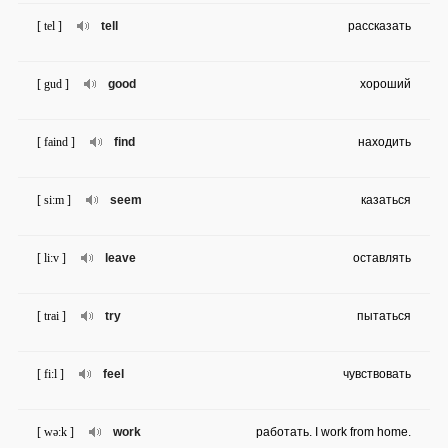
[ tel ]
tell
рассказать
[ gud ]
good
хороший
[ faind ]
find
находить
[ si:m ]
seem
казаться
[ li:v ]
leave
оставлять
[ trai ]
try
пытаться
[ fi:l ]
feel
чувствовать
[ wə:k ]
work
работать. I work from home.