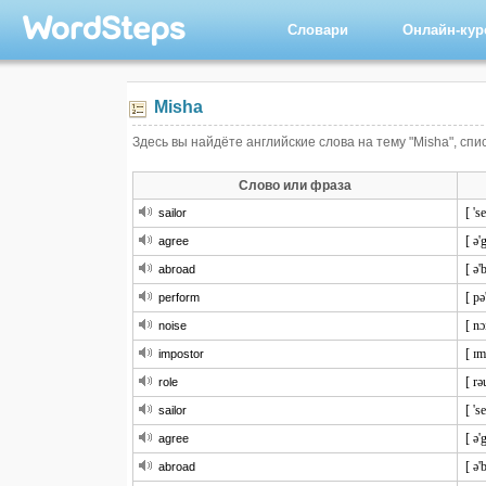
Словари
Онлайн-ку
Misha
Здесь вы найдёте английские слова на тему "Misha", спи
Слово или фраза
[ 'se
sailor
[ ə'g
agree
[ ə'
abroad
[ pə
perform
[ nɔ
noise
[ ɪm
impostor
[ rə
role
[ 'se
sailor
[ ə'g
agree
[ ə'
abroad