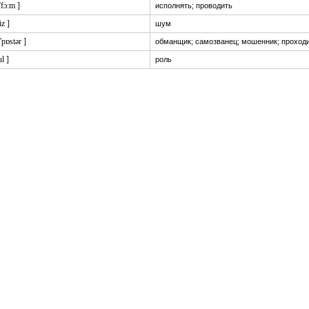
'fɔ:m ]
исполнять; проводить
iz ]
шум
'pɒstər ]
обманщик; самозванец; мошенник; проход
ul ]
роль