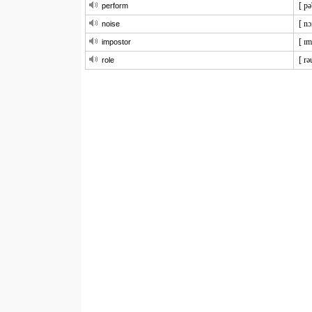
[ pə
perform
[ nɔ
noise
[ ɪm
impostor
[ rə
role