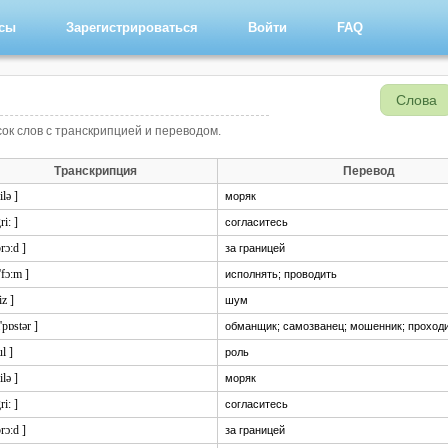
рсы
Зарегистрироваться
Войти
FAQ
Слова
сок слов с транскрипцией и переводом.
Транскрипция
Перевод
ilə ]
моряк
ri: ]
согласитесь
brɔ:d ]
за границей
'fɔ:m ]
исполнять; проводить
iz ]
шум
'pɒstər ]
обманщик; самозванец; мошенник; проход
ul ]
роль
ilə ]
моряк
ri: ]
согласитесь
brɔ:d ]
за границей