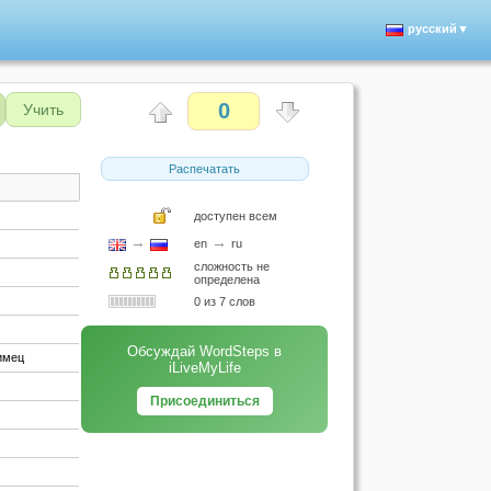
русский▼
0
Учить
Распечатать
доступен всем
→
→
en
ru
сложность не
определена
0 из 7 слов
Обсуждай WordSteps в
имец
iLiveMyLife
Присоединиться