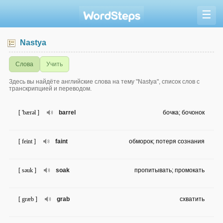
☰
Nastya
Слова
Учить
Здесь вы найдёте английские слова на тему "Nastya", список слов с
транскрипцией и переводом.
[ 'bærəl ]
barrel
бочка; бочонок
[ feint ]
faint
обморок; потеря сознания
[ səuk ]
soak
пропитывать; промокать
[ græb ]
grab
схватить