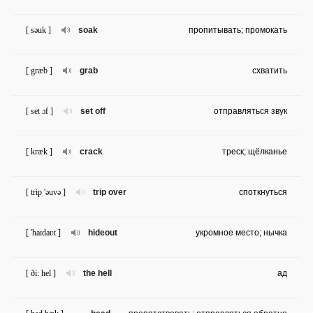
[ səuk ]
soak
пропитывать; промокать
[ græb ]
grab
схватить
[ set ɔf ]
set off
отправляться звук
[ kræk ]
crack
треск; щёлканье
[ trip 'əuvə ]
trip over
споткнуться
[ 'haɪdaʋt ]
hideout
укромное место; нычка
[ ði: hel ]
the hell
ад