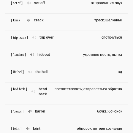
[ set ɔf ]
set off
отправляться звук
[ kræk ]
crack
треск; щёлканье
[ trip 'əuvə ]
trip over
споткнуться
[ 'haɪdaʋt ]
hideout
укромное место; нычка
[ ði: hel ]
the hell
ад
[ hed bæk ]
head
препятствовать; отправляться обратно
back
[ 'bærəl ]
barrel
бочка; бочонок
[ feint ]
faint
обморок; потеря сознания