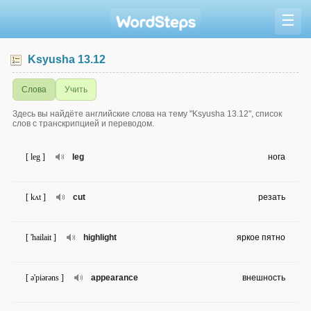
☰
Ksyusha 13.12
Слова
Учить
Здесь вы найдёте английские слова на тему "Ksyusha 13.12", список
слов с транскрипцией и переводом.
[ leg ]
leg
нога
[ kʌt ]
cut
резать
[ 'hailait ]
highlight
яркое пятно
[ ə'piərəns ]
appearance
внешность