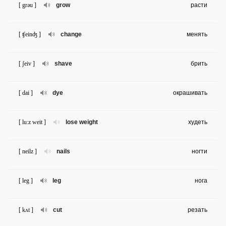
[ grəu ]
grow
расти
[ ʧeinʤ ]
change
менять
[ ʃeiv ]
shave
брить
[ dai ]
dye
окрашивать
[ lu:z weit ]
lose weight
худеть
[ neilz ]
nails
ногти
[ leg ]
leg
нога
[ kʌt ]
cut
резать