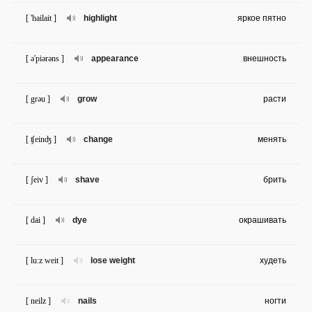
[ 'hailait ]
highlight
яркое пятно
[ ə'piərəns ]
appearance
внешность
[ grəu ]
grow
расти
[ ʧeinʤ ]
change
менять
[ ʃeiv ]
shave
брить
[ dai ]
dye
окрашивать
[ lu:z weit ]
lose weight
худеть
[ neilz ]
nails
ногти