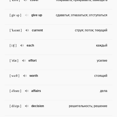
[ 'kʌvə ]
cover
покрывать; прикрывать; замещать
[ giv ʌp ]
give up
сдаватья; отказаться; отступаться
[ 'kʌrənt ]
current
струя; поток; текущий
[ i:ʧ ]
each
каждый
[ 'efət ]
effort
усилие
[ wə:θ ]
worth
стоящий
[ ə'feərz ]
affairs
дела
[ di'siʒn ]
decision
решительность; решение