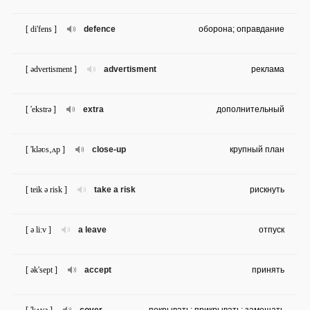
[ di'fens ]
defence
оборона; оправдание
[ ədvertisment ]
advertisment
реклама
[ 'ekstrə ]
extra
дополнительный
[ 'kləʋs‚ʌp ]
close-up
крупный план
[ teik ə risk ]
take a risk
рискнуть
[ ə li:v ]
a leave
отпуск
[ ək'sept ]
accept
принять