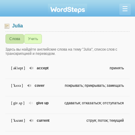
☰
Julia
Слова
Учить
Здесь вы найдёте английские слова на тему "Julia", список слов с
транскрипцией и переводом.
[ ək'sept ]
accept
принять
[ 'kʌvə ]
cover
покрывать; прикрывать; замещать
[ giv ʌp ]
give up
сдаватья; отказаться; отступаться
[ 'kʌrənt ]
current
струя; поток; текущий