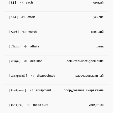
[ i:ʧ ]
each
каждый
[ 'efət ]
effort
усилие
[ wə:θ ]
worth
стоящий
[ ə'feərz ]
affairs
дела
[ di'siʒn ]
decision
решительность; решение
[ ,disə'pɔintid ]
disappointed
разочаровыванный
[ i'kwipmənt ]
equipment
оборудование; снаряжение
[ meik ʃuə ]
make sure
убедиться