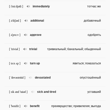
[ i'mi:djətli ]
immediately
тотчас же
[ ə'diʃənl ]
additional
добавочный
[ ə'pru:v ]
approve
одобрять
[ 'triviəl ]
trivial
тривиальный; банальный; обыденный
[ tə:n ʌp ]
turn up
явиться; показаться
[ 'devəsteitid ]
devastated
опустошённый
[ sik ənd 'taiəd ]
sick and tired
уставший
[ 'benifit ]
benefit
преимущество; привилегия; выгода