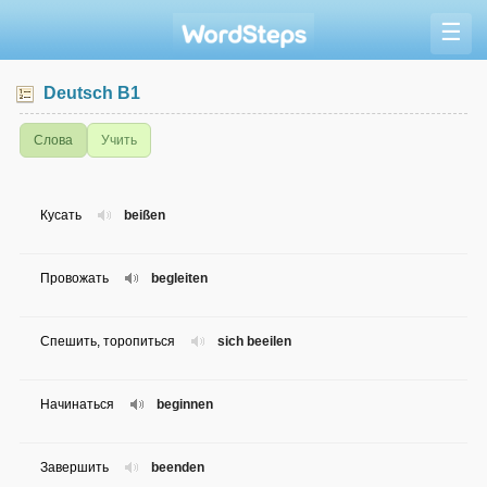
☰
Deutsch B1
Слова
Учить
Кусать
beißen
Провожать
begleiten
Спешить, торопиться
sich beeilen
Начинаться
beginnen
Завершить
beenden