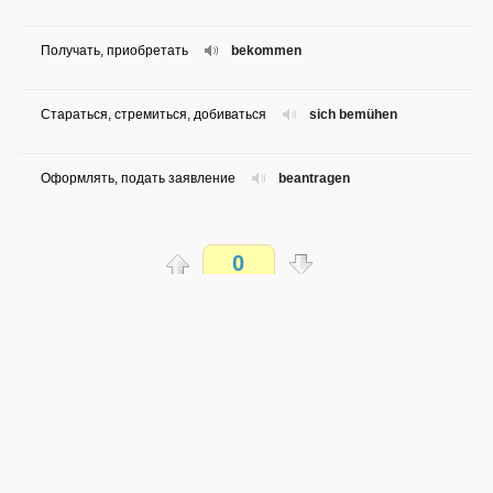
Получать, приобретать
bekommen
Стараться, стремиться, добиваться
sich bemühen
Оформлять, подать заявление
beantragen
Лечить, обсуждать, расматривать
behandeln
0
Встречать
begegnen
Распечатать
Смотреть, обратить внимание
beachten
доступен всем
→
→
de
ru
сложность не определена
Строить
bauen
0 из 29 слов
Обсуждай WordSteps в iLiveMyLife