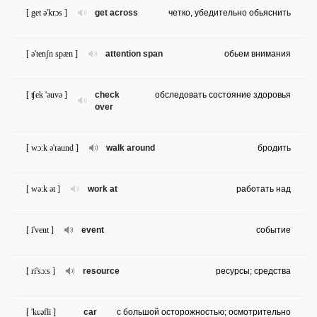
[ get ə'krɔs ]
get across
четко, убедительно обьяснить
[ ə'tenʃn spæn ]
attention span
обьем внимания
[ ʧek 'əuvə ]
check
обследовать состояние здоровья
over
[ wɔ:k ə'raund ]
walk around
бродить
[ wə:k ət ]
work at
работать над
[ i'vent ]
event
событие
[ ri'sɔ:s ]
resource
ресурсы; средства
[ 'kɛəfli ]
car
с большой осторожностью; осмотрительно