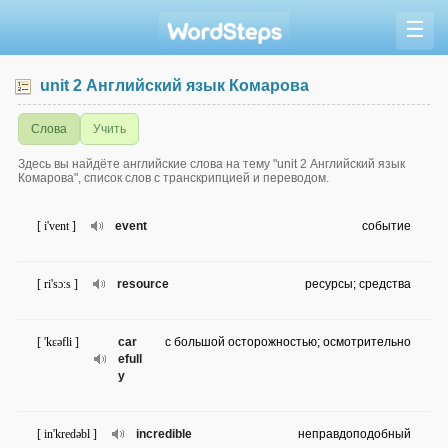
☰
unit 2 Английский язык Комарова
Слова
Учить
Здесь вы найдёте английские слова на тему "unit 2 Английский язык
Комарова", список слов с транскрипцией и переводом.
[ i'vent ]
event
событие
[ ri'sɔ:s ]
resource
ресурсы; средства
[ 'kɛəfli ]
car
с большой осторожностью; осмотрительно
efull
y
[ in'kredəbl ]
incredible
неправдоподобный