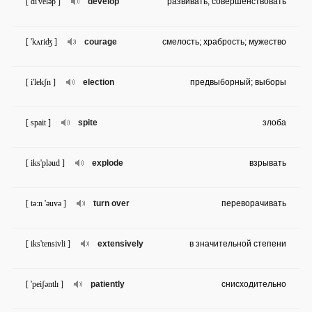
[ di'veləp ]
develop
развивать; совершенствовать
[ 'kʌriʤ ]
courage
смелость; храбрость; мужество
[ i'lekʃn ]
election
предвыборный; выборы
[ spait ]
spite
злоба
[ iks'pləud ]
explode
взрывать
[ tə:n 'əuvə ]
turn over
переворачивать
[ iks'tensivli ]
extensively
в значительной степени
[ 'peiʃəntlɪ ]
patiently
снисходительно