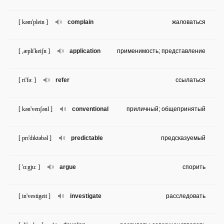
[ kəm'plein ]
complain
жаловаться
[ ,æpli'keiʃn ]
application
применимость; представление
[ ri'fə: ]
refer
ссылаться
[ kən'venʃənl ]
conventional
приличный; общепринятый
[ prɪ'dɪktəbəl ]
predictable
предсказуемый
[ 'ɑ:gju: ]
argue
спорить
[ in'vestigeit ]
investigate
расследовать