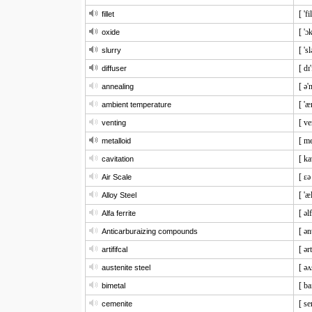
[ 'fi
fillet
[ 'ɔ
oxide
[ 'sl
slurry
[ dɪ
diffuser
[ ə'n
annealing
[ 'æ
ambient temperature
[ ve
venting
[ me
metalloid
[ ka
cavitation
[ ɛə
Air Scale
[ 'æl
Alloy Steel
[ əlf
Alfa ferrite
[ ən
Anticarburaizing compounds
[ ər
artififcal
[ əʌ
austenite steel
[ ba
bimetal
[ se
cemenite