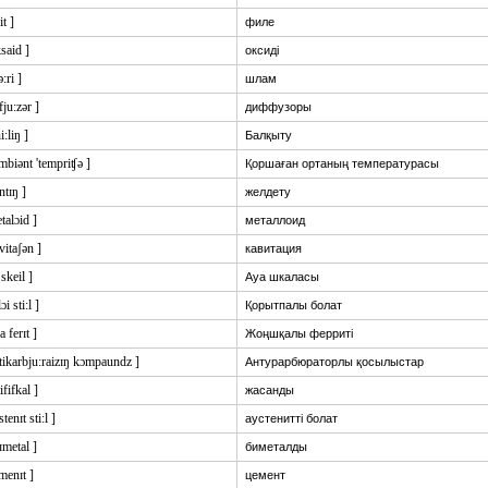
lit ]
филе
ksaid ]
оксиді
ə:ri ]
шлам
'fju:zər ]
диффузоры
i:liŋ ]
Балқыту
mbiənt 'tempriʧə ]
Қоршаған ортаның температурасы
ntɪŋ ]
желдету
talɔid ]
металлоид
vitaʃən ]
кавитация
 skeil ]
Ауа шкаласы
ɔi sti:l ]
Қорытпалы болат
a ferɪt ]
Жоңшқалы ферриті
tikarbju:raizɪŋ kɔmpaundz ]
Антурарбюраторлы қосылыстар
tififkal ]
жасанды
stenɪt sti:l ]
аустенитті болат
ɪmetal ]
биметалды
menɪt ]
цемент