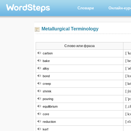
Словари
Онлайн-ку
Metallurgical Terminology
Слово или фраза
[ 'k
carbon
[ be
bake
[ 'æ
alloy
[ bɔ
bond
[ kr
creep
[ ʃr
shrink
[ 'p
pouring
[ ,i
equilibrium
[ kɔ
core
[ ri
reduction
kerf