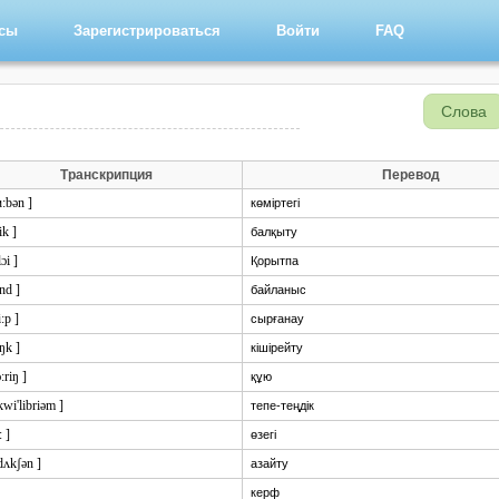
рсы
Зарегистрироваться
Войти
FAQ
Слова
Транскрипция
Перевод
ɑ:bən ]
көміртегі
ik ]
балқыту
lɔi ]
Қорытпа
nd ]
байланыс
i:p ]
сырғанау
iŋk ]
кішірейту
ɔ:riŋ ]
құю
:kwi'libriəm ]
тепе-теңдік
: ]
өзегі
'dʌkʃən ]
азайту
керф