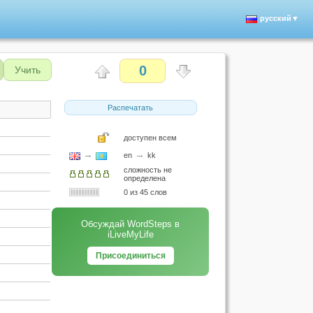
русский▼
0
Учить
Распечатать
доступен всем
→
→
en
kk
сложность не
определена
0 из 45 слов
Обсуждай WordSteps в
iLiveMyLife
Присоединиться