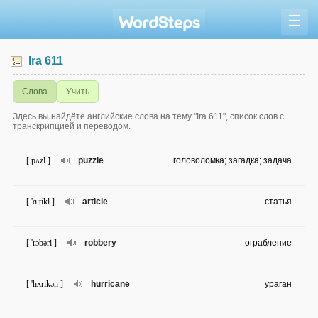
☰
Ira 611
Слова
Учить
Здесь вы найдёте английские слова на тему "Ira 611", список слов с
транскрипцией и переводом.
[ pʌzl ]
puzzle
головоломка; загадка; задача
[ 'ɑ:tikl ]
article
статья
[ 'rɔbəri ]
robbery
ограбление
[ 'hʌrikən ]
hurricane
ураган