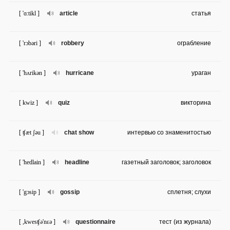
[ 'ɑ:tikl ]
article
статья
[ 'rɔbəri ]
robbery
ограбление
[ 'hʌrikən ]
hurricane
ураган
[ kwiz ]
quiz
викторина
[ ʧæt ʃəu ]
chat show
интервью со знаменитостью
[ 'hedlain ]
headline
газетный заголовок; заголовок
[ 'gɔsip ]
gossip
сплетня; слухи
[ ,kwesʧə'nɛə ]
questionnaire
тест (из журнала)