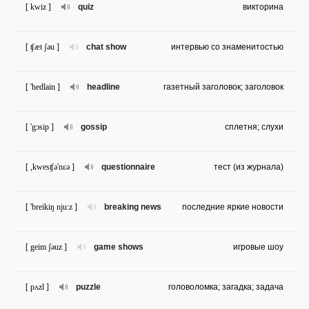
[ kwiz ]
quiz
викторина
[ ʧæt ʃəu ]
chat show
интервью со знаменитостью
[ 'hedlain ]
headline
газетный заголовок; заголовок
[ 'gɔsip ]
gossip
сплетня; слухи
[ ,kwesʧə'nɛə ]
questionnaire
тест (из журнала)
[ 'breikiŋ nju:z ]
breaking news
последние яркие новости
[ geim ʃəuz ]
game shows
игровые шоу
[ pʌzl ]
puzzle
головоломка; загадка; задача