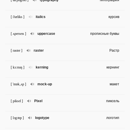
[ taɪ'pɒgrəfɪ ]
typography
Типография
[ i'tæliks ]
italics
курсив
[ ʌperseɪs ]
uppercase
прописные буквы
[ raster ]
raster
Растр
[ kɜ:rnɪŋ ]
kerning
кернинг
[ 'mɒk‚ʌp ]
mock-up
макет
[ piksel ]
Pixel
пиксель
[ lɔgɔtɪp ]
logotype
логотип