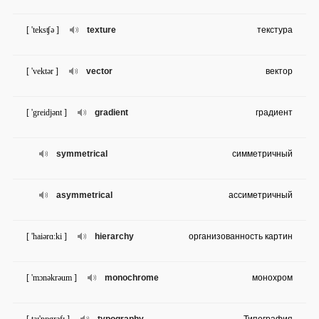
[ 'teksʧə ]
texture
текстура
[ 'vektər ]
vector
вектор
[ 'greidjənt ]
gradient
градиент
symmetrical
симметричный
asymmetrical
ассиметричный
[ 'haiərɑ:ki ]
hierarchy
организованность картин
[ 'mɔnəkrəum ]
monochrome
монохром