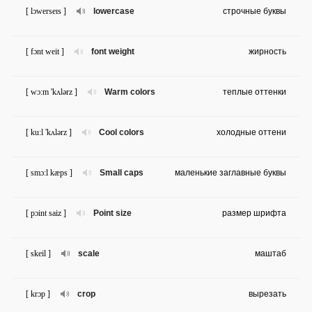
[ lɔwerseɪs ]
lowercase
строчные буквы
[ fɔnt weit ]
font weight
жирность
[ wɔ:m 'kʌlərz ]
Warm colors
теплые оттенки
[ ku:l 'kʌlərz ]
Cool colors
холодные оттени
[ smɔ:l kæps ]
Small caps
маленькие заглавные буквы
[ pɔint saiz ]
Point size
размер шрифта
[ skeil ]
scale
маштаб
[ krɔp ]
crop
вырезать