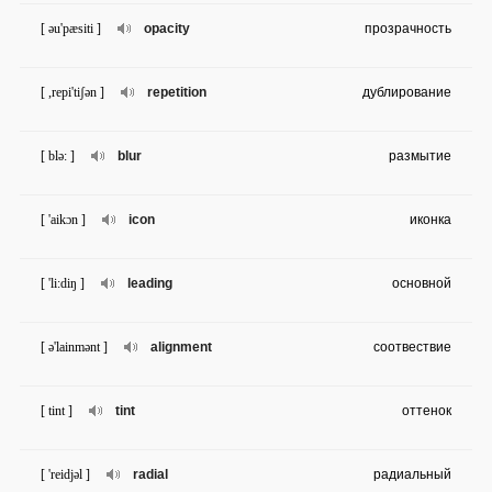
[ əu'pæsiti ]
opacity
прозрачность
[ ,repi'tiʃən ]
repetition
дублирование
[ blə: ]
blur
размытие
[ 'aikɔn ]
icon
иконка
[ 'li:diŋ ]
leading
основной
[ ə'lainmənt ]
alignment
соотвествие
[ tint ]
tint
оттенок
[ 'reidjəl ]
radial
радиальный