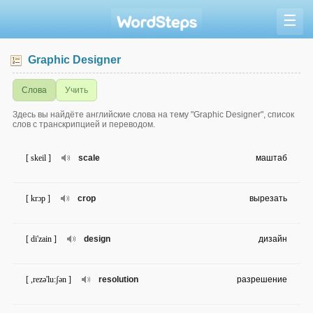
☰
Graphic Designer
Слова
Учить
Здесь вы найдёте английские слова на тему "Graphic Designer", список
слов с транскрипцией и переводом.
[ skeil ]
scale
маштаб
[ krɔp ]
crop
вырезать
[ di'zain ]
design
дизайн
[ ,rezə'lu:ʃən ]
resolution
разрешение