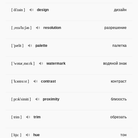
[ di'zain ]
design
дизайн
[ ,rezə'lu:ʃən ]
resolution
разрешение
[ 'pælit ]
palette
палетка
[ 'wɒtər‚mɑ:rk ]
watermark
водяной знак
[ 'kɔntrɑ:st ]
contrast
контраст
[ prɔk'simiti ]
proximity
близость
[ trim ]
trim
обрезать
[ hju: ]
hue
тон