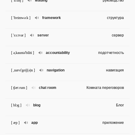
[ 'li:diŋ ]
leading
руководство
[ 'freimwə:k ]
framework
структура
[ 'sɜ:rvər ]
server
сервер
[ ə,kauntə'biliti ]
accountability
подотчетность
[ ,nævi'geiʃ(ə)n ]
navigation
навигация
[ ʧæt rum ]
chat room
Комната переговоров
[ blɔg ]
blog
Блог
[ æp ]
app
приложение