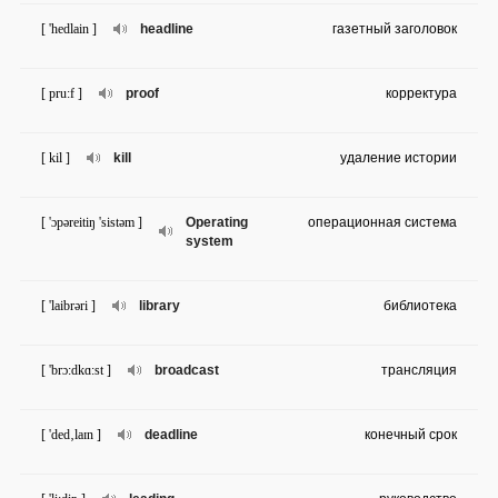
[ 'hedlain ]
headline
газетный заголовок
[ pru:f ]
proof
корректура
[ kil ]
kill
удаление истории
[ 'ɔpəreitiŋ 'sistəm ]
Operating
операционная система
system
[ 'laibrəri ]
library
библиотека
[ 'brɔ:dkɑ:st ]
broadcast
трансляция
[ 'ded‚laɪn ]
deadline
конечный срок