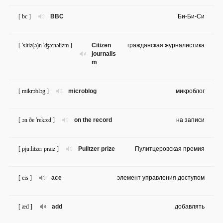
[ bc ]
BBC
Би-Би-Си
[ 'sitiz(ə)n 'ʤə:nəlizm ]
Citizen
гражданская журналистика
journalis
m
[ mikrɔblɔg ]
microblog
микроблог
[ ɔn ðe 'rekɔ:d ]
on the record
на записи
[ pju:litzer praiz ]
Pulitzer prize
Пулитцеровская премия
[ eis ]
ace
элемент управления доступом
[ æd ]
add
добавлять