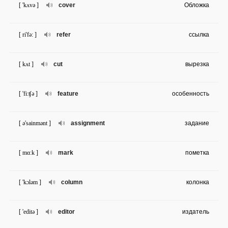
[ 'kʌvə ]
cover
Обложка
[ ri'fə: ]
refer
ссылка
[ kʌt ]
cut
вырезка
[ 'fi:ʧə ]
feature
особенность
[ ə'sainmənt ]
assignment
задание
[ mɑ:k ]
mark
пометка
[ 'kɔləm ]
column
колонка
[ 'editə ]
editor
издатель