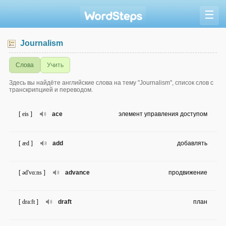
☰
Journalism
Слова
Учить
Здесь вы найдёте английские слова на тему "Journalism", список слов с
транскрипцией и переводом.
[ eis ]
ace
элемент управления доступом
[ æd ]
add
добавлять
[ əd'vɑ:ns ]
advance
продвижение
[ dra:ft ]
draft
план