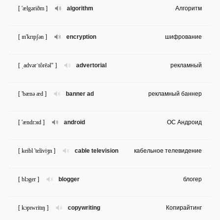
[ 'ælgəriðm ]
algorithm
Алгоритм
[ ɪn'krɪpʃən ]
encryption
шифрование
[ ˌadvərˈtôrēəl" ]
advertorial
рекламный
[ 'bænə æd ]
banner ad
рекламный баннер
[ 'ændrɔɪd ]
android
ОС Андроид
[ keibl 'teliviʒn ]
cable television
кабельное телевидение
[ blɔger ]
blogger
блогер
[ kɔpɪwritɪŋ ]
copywriting
Копирайтинг