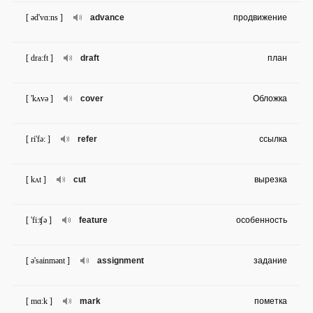
[ əd'vɑ:ns ]
advance
продвижение
[ dra:ft ]
draft
план
[ 'kʌvə ]
cover
Обложка
[ ri'fə: ]
refer
ссылка
[ kʌt ]
cut
вырезка
[ 'fi:ʧə ]
feature
особенность
[ ə'sainmənt ]
assignment
задание
[ mɑ:k ]
mark
пометка