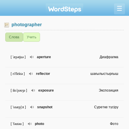
☰
photographer
Слова
Учить
[ 'æpətjuə ]
aperture
Диафрагма
[ ri'flektə ]
reflector
шағылыстырғыш
[ iks'pəuʒə ]
exposure
Экспозиция
[ 'snæpʃɔt ]
snapshot
Суретке түсіру
[ 'fəutəu ]
photo
Фото