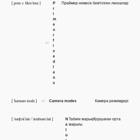
[ prɪm ɔ: fikst lenz ]
P
Праймер немесе бекітілген линзалар
r
i
m
e
o
r
f
i
x
e
d
l
e
n
s
[ 'kæməre mɔdz ]
Camera modes
Камера режимдері
[ 'næʧrəl lait / 'æmbiənt lait ]
N
Табиғи жарық/Қоршаған орта
a
жарығы
t
u