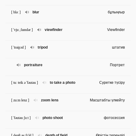
[ blə: ]
blur
бұлыңғыр
[ 'vju:‚faɪndər ]
viewfinder
Viewfinder
[ 'traipɔd ]
tripod
штатив
portraiture
Портрет
[ tu: teik ə 'fəutəu ]
to take a photo
Суретке түсіру
[ zu:m lenz ]
zoom lens
Масштабты үлкейту
[ 'fəutəu ʃu:t ]
photo shoot
фотосессия
[ depθ əv fi:ld ]
depth of field
Өрістің тереңдігі