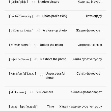
[ 'ʃædəu 'pikʧə ]
Shadow picture
Көлеңкелік сурет
[ 'fəutəu 'prəusesiŋ ]
Photo processing
Фото өңдеу
[ ə kləus-ʌp 'fəutəu ]
A close-up photo
Жақын фотосурет
[ di'li:t ðe 'fəutəu ]
Delete the photo
Фотосуретті жою
[ reʃu:t ðe 'fəutəu ]
Reshoot the photo
Қайта суретке түсіру
[ ʌn'sək'sesful 'fəutəu ]
Unsuccessful
Сәтсіз фотосурет
photo
[ slr 'kæməre ]
SLR camera
Айналы фотоаппарат
[ taɪme—laps fə'tɔgrəfi ]
Time
Уақыт - аралық суретке түсіру
—