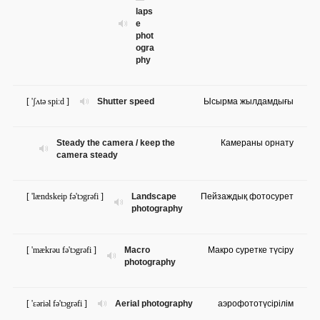
laps
e
phot
ogra
phy
[ 'ʃʌtə spi:d ]
Shutter speed
Ысырма жылдамдығы
Steady the camera / keep the
Камераны орнату
camera steady
[ 'lændskeip fə'tɔgrəfi ]
Landscape
Пейзаждық фотосурет
photography
[ 'mækrəu fə'tɔgrəfi ]
Macro
Макро суретке түсіру
photography
[ 'ɛəriəl fə'tɔgrəfi ]
Aerial photography
аэрофототүсірілім