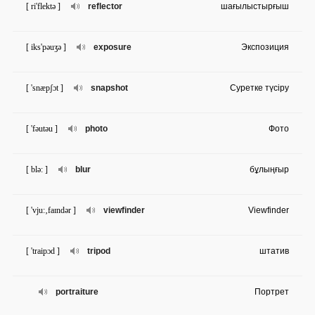
[ ri'flektə ]
reflector
шағылыстырғыш
[ iks'pəuʒə ]
exposure
Экспозиция
[ 'snæpʃɔt ]
snapshot
Суретке түсіру
[ 'fəutəu ]
photo
Фото
[ blə: ]
blur
бұлыңғыр
[ 'vju:‚faɪndər ]
viewfinder
Viewfinder
[ 'traipɔd ]
tripod
штатив
portraiture
Портрет