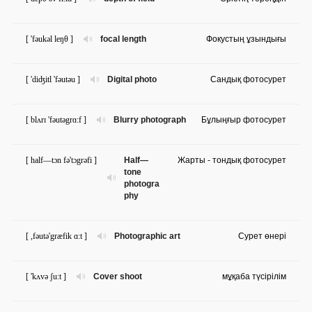
[ 'fəukəl leŋθ ]
focal length
Фокустың ұзындығы
[ 'diʤitl 'fəutəu ]
Digital photo
Сандық фотосурет
[ blʌrɪ 'fəutəgrɑ:f ]
Blurry photograph
Бұлыңғыр фотосурет
[ half—tɔn fə'tɔgrəfi ]
Half—
Жарты - тондық фотосурет
tone
photogra
phy
[ ,fəutə'græfik ɑ:t ]
Photographic art
Сурет өнері
[ 'kʌvə ʃu:t ]
Cover shoot
мұқаба түсірілім