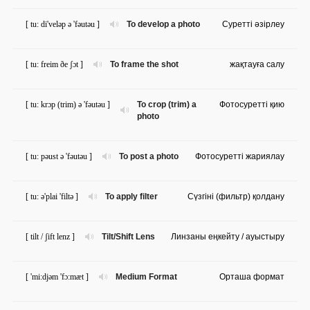
[ tu: di'veləp ə 'fəutəu ]
To develop a photo
Суретті әзірлеу
[ tu: freim ðe ʃɔt ]
To frame the shot
жақтауға салу
[ tu: krɔp (trim) ə 'fəutəu ]
To crop (trim) a
Фотосуретті қию
photo
[ tu: pəust ə 'fəutəu ]
To post a photo
Фотосуретті жариялау
[ tu: ə'plai 'filtə ]
To apply filter
Сүзгіні (фильтр) қолдану
[ tilt / ʃift lenz ]
Tilt/Shift Lens
Линзаны еңкейту / ауыстыру
[ 'mi:djəm 'fɔ:mæt ]
Medium Format
Орташа формат