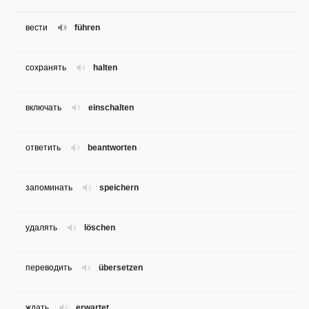
вести
führen
сохранять
halten
включать
einschalten
ответить
beantworten
запоминать
speichern
удалять
löschen
переводить
übersetzen
ждать
erwartet