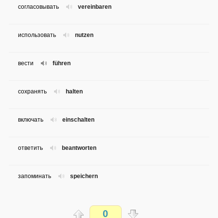
согласовывать
vereinbaren
использовать
nutzen
вести
führen
сохранять
halten
включать
einschalten
ответить
beantworten
запоминать
speichern
удалять
löschen
0