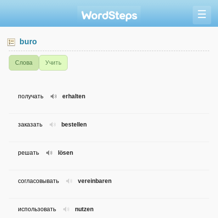
☰
buro
Слова
Учить
получать
erhalten
заказать
bestellen
решать
lösen
согласовывать
vereinbaren
использовать
nutzen