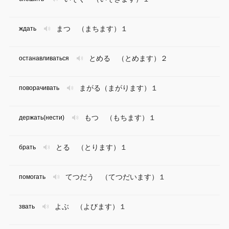
まつ （まちます）１
ждать
とめる （とめます）２
останавливаться
まがる（まがります）１
поворачивать
もつ （もちます）１
держать(нести)
とる （とります）１
брать
てつだう （てつだいます）１
помогать
よぶ （よびます）１
звать