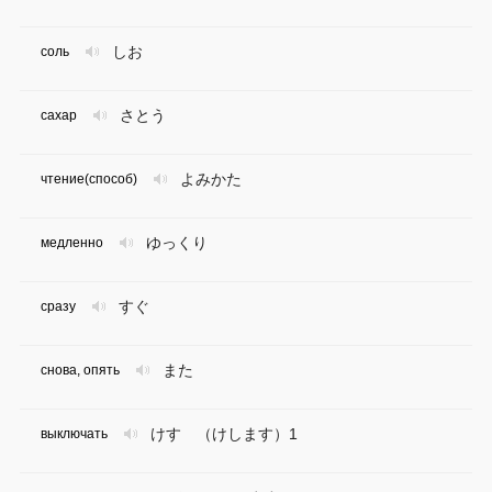
しお
соль
さとう
сахар
よみかた
чтение(способ)
ゆっくり
медленно
すぐ
сразу
また
снова, опять
けす （けします）1
выключать