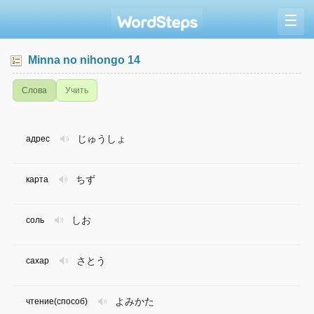
☰
Minna no nihongo 14
Слова
Учить
じゅうしょ
адрес
ちず
карта
しお
соль
さとう
сахар
よみかた
чтение(способ)