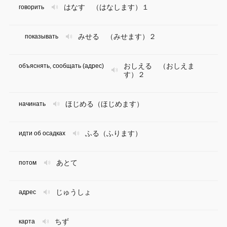
はなす （はなします）１
говорить
みせる （みせます）２
показывать
おしえる （おしえま
объяснять, сообщать (адрес)
す）２
ほじめる（ほじめます）
начинать
ふる（ふります）
идти об осадках
あとて
потом
じゅうしょ
адрес
ちず
карта