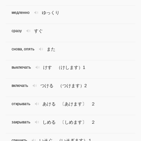
ゆっくり
медленно
すぐ
сразу
また
снова, опять
けす （けします）1
выключать
つける （つけます）2
включать
あける 〔あけます〕 ２
открывать
しめる 〔しめます〕 ２
закрывать
いそぐ （いそぎます）１
спешить