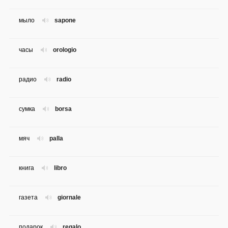
мыло
sapone
часы
orologio
радио
radio
сумка
borsa
мяч
palla
книга
libro
газета
giornale
подарок
regalo