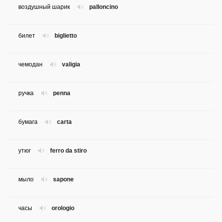
воздушный шарик
palloncino
билет
biglietto
чемодан
valigia
ручка
penna
бумага
carta
утюг
ferro da stiro
мыло
sapone
часы
orologio