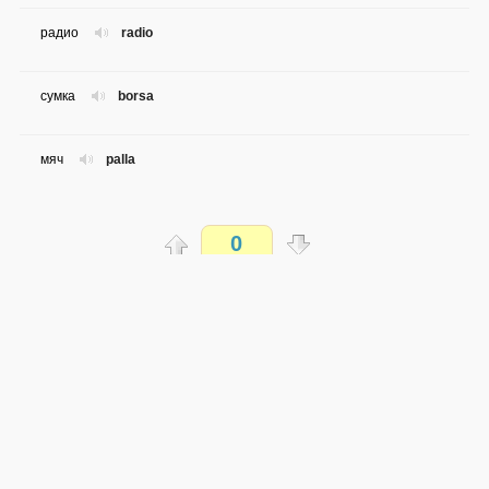
радио
radio
сумка
borsa
мяч
palla
книга
libro
0
газета
giornale
Распечатать
подарок
regalo
доступен всем
→
→
it
ru
сложность не определена
цветок
fiore
0 из 21 слова
Обсуждай WordSteps в iLiveMyLife
телефон
telefono