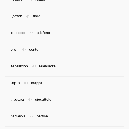
цветок
fiore
телефон
telefono
счет
conto
телевизор
televisore
карта
mappa
игрушка
giocattolo
расческа
pettine