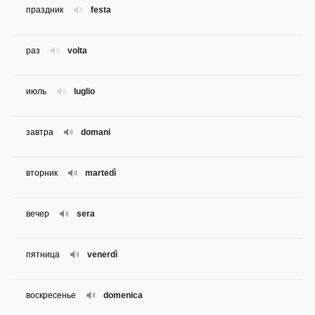
праздник
festa
раз
volta
июль
luglio
завтра
domani
вторник
martedì
вечер
sera
пятница
venerdì
воскресенье
domenica