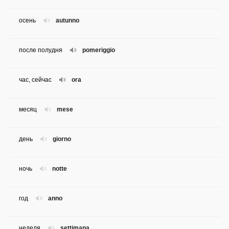
осень
autunno
после полудня
pomeriggio
час, сейчас
ora
месяц
mese
день
giorno
ночь
notte
год
anno
неделя
settimana