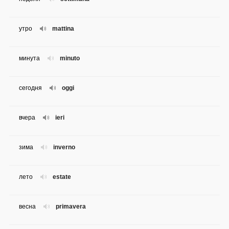
утро
mattina
минута
minuto
сегодня
oggi
вчера
ieri
зима
inverno
лето
estate
весна
primavera