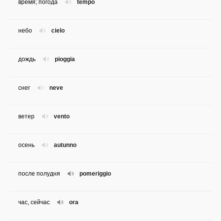
время; погода
tempo
небо
cielo
дождь
pioggia
снег
neve
ветер
vento
осень
autunno
после полудня
pomeriggio
час, сейчас
ora