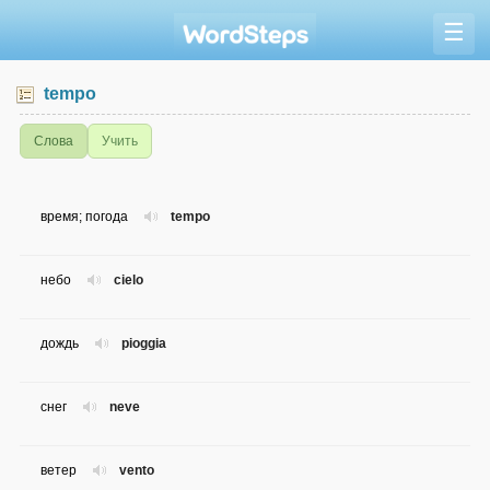
☰
tempo
Слова
Учить
время; погода
tempo
небо
cielo
дождь
pioggia
снег
neve
ветер
vento