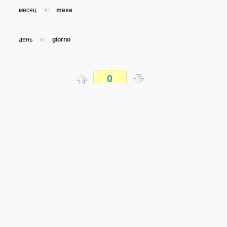
месяц
mese
день
giorno
ночь
notte
0
год
anno
Распечатать
неделя
settimana
доступен всем
→
→
it
ru
сложность не определена
утро
mattina
0 из 43 слов
Обсуждай WordSteps в iLiveMyLife
минута
minuto
Присоединиться
сегодня
oggi