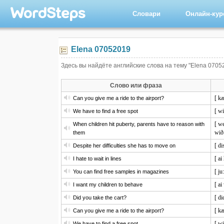
Словари
Онлайн-ку
Elena 07052019
Здесь вы найдёте английские слова на тему "Elena 0705
Слово или фраза
[ kæ
Can you give me a ride to the airport?
[ wi
We have to find a free spot
[ we
When children hit puberty, parents have to reason with
wið
them
[ di
Despite her difficulties she has to move on
[ ai
I hate to wait in lines
[ ju
You can find free samples in magazines
[ ai
I want my children to behave
[ di
Did you take the cart?
[ kæ
Can you give me a ride to the airport?
[ wi
We have to find a free spot