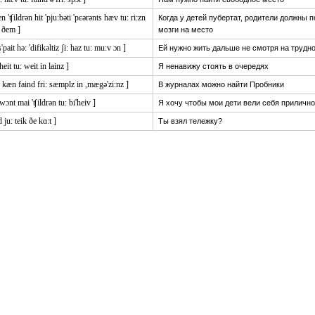
n 'ʧildrən hit 'pju:bəti 'pɛərənts hæv tu: ri:zn
Когда у детей пубертат, родители должны 
 ðem ]
мозги на место
s'pait hə: 'difikəltiz ʃi: haz tu: mu:v ɔn ]
Ей нужно жить дальше не смотря на трудн
 heit tu: weit in lainz ]
Я ненавижу стоять в очередях
: kæn faind fri: sæmplz in ,mægə'zi:nz ]
В журналах можно найти Пробники
 wɔnt mai 'ʧildrən tu: bi'heiv ]
Я хочу чтобы мои дети вели себя прилично
d ju: teik ðe kɑ:t ]
Ты взял тележку?