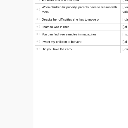
[ we
When children hit puberty, parents have to reason with
wið
them
[ di
Despite her difficulties she has to move on
[ ai
I hate to wait in lines
[ ju
You can find free samples in magazines
[ ai
I want my children to behave
[ di
Did you take the cart?