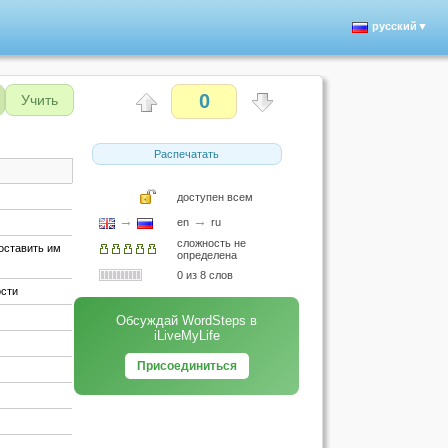
русский▼
0
Учить
Распечатать
доступен всем
→
→
en
ru
сложность не
поставить им
определена
0 из 8 слов
ости
Обсуждай WordSteps в
iLiveMyLife
Присоединиться