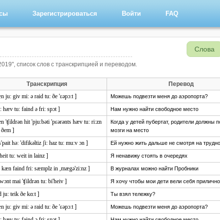
рсы
Зарегистрироваться
Войти
FAQ
Слова
2019", список слов с транскрипцией и переводом.
Транскрипция
Перевод
n ju: giv mi: ə raid tu: ðe 'ɛəpɔ:t ]
Можешь подвезти меня до аэропорта?
: hæv tu: faind ə fri: spɔt ]
Нам нужно найти свободное место
n 'ʧildrən hit 'pju:bəti 'pɛərənts hæv tu: ri:zn
Когда у детей пубертат, родители должны 
 ðem ]
мозги на место
s'pait hə: 'difikəltiz ʃi: haz tu: mu:v ɔn ]
Ей нужно жить дальше не смотря на трудн
 heit tu: weit in lainz ]
Я ненавижу стоять в очередях
: kæn faind fri: sæmplz in ,mægə'zi:nz ]
В журналах можно найти Пробники
 wɔnt mai 'ʧildrən tu: bi'heiv ]
Я хочу чтобы мои дети вели себя прилично
d ju: teik ðe kɑ:t ]
Ты взял тележку?
n ju: giv mi: ə raid tu: ðe 'ɛəpɔ:t ]
Можешь подвезти меня до аэропорта?
: hæv tu: faind ə fri: spɔt ]
Нам нужно найти свободное место