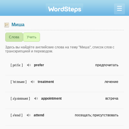
☰
Миша
Слова
Учить
Здесь вы найдёте английские слова на тему "Миша", список слов с
транскрипцией и переводом.
[ pri:fə: ]
prefer
предпочитать
[ 'tri:tmənt ]
treatment
лечение
[ ə'pɔintmənt ]
appointment
встреча
[ ə'tend ]
attend
посещать; присутствовать