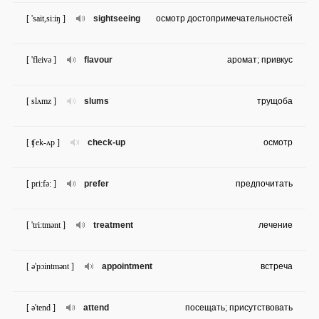
[ 'sait,si:iŋ ]
sightseeing
осмотр достопримечательностей
[ 'fleivə ]
flavour
аромат; привкус
[ slʌmz ]
slums
трущоба
[ ʧek-ʌp ]
check-up
осмотр
[ pri:fə: ]
prefer
предпочитать
[ 'tri:tmənt ]
treatment
лечение
[ ə'pɔintmənt ]
appointment
встреча
[ ə'tend ]
attend
посещать; присутствовать