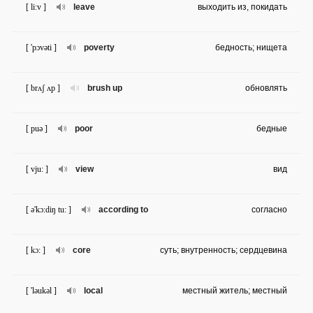
[ li:v ]
leave
выходить из, покидать
[ 'pɔvəti ]
poverty
бедность; нищета
[ brʌʃ ʌp ]
brush up
обновлять
[ puə ]
poor
бедные
[ vju: ]
view
вид
[ ə'kɔ:diŋ tu: ]
according to
согласно
[ kɔ: ]
core
суть; внутренность; сердцевина
[ 'ləukəl ]
local
местный житель; местный