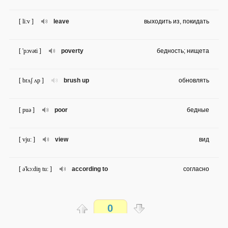
[ li:v ]
leave
выходить из, покидать
[ 'pɔvəti ]
poverty
бедность; нищета
[ brʌʃ ʌp ]
brush up
обновлять
[ puə ]
poor
бедные
[ vju: ]
view
вид
[ ə'kɔ:diŋ tu: ]
according to
согласно
[ kɔ: ]
core
суть; внутренность; сердцевина
0