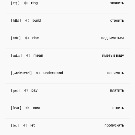
[ riŋ ]
ring
звонить
[ bild ]
build
строить
[ raiz ]
rise
подниматься
[ mi:n ]
mean
иметь в виду
[ ,ʌndəstænd ]
understand
понимать
[ pei ]
pay
платить
[ kɔst ]
cost
стоить
[ let ]
let
пропускать