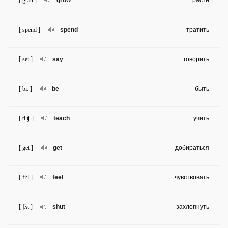
[ grəu ]
grow
расти
[ spend ]
spend
тратить
[ sei ]
say
говорить
[ bi: ]
be
быть
[ ti:ʧ ]
teach
учить
[ get ]
get
добираться
[ fi:l ]
feel
чувствовать
[ ʃʌt ]
shut
захлопнуть