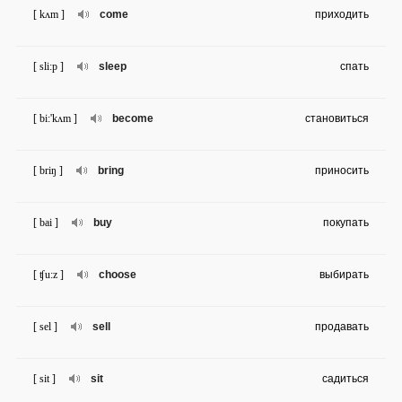
[ kʌm ]
come
приходить
[ sli:p ]
sleep
спать
[ bi:'kʌm ]
become
становиться
[ briŋ ]
bring
приносить
[ bai ]
buy
покупать
[ ʧu:z ]
choose
выбирать
[ sel ]
sell
продавать
[ sit ]
sit
садиться