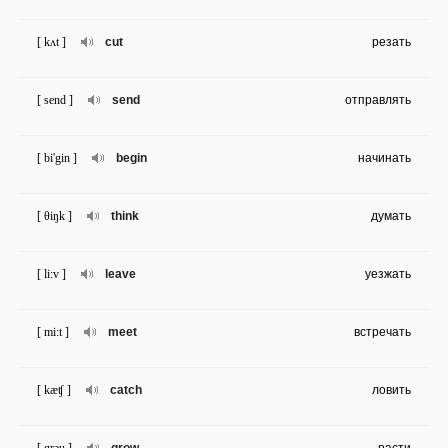
[ kʌt ]
cut
резать
[ send ]
send
отправлять
[ bi'gin ]
begin
начинать
[ θiŋk ]
think
думать
[ li:v ]
leave
уезжать
[ mi:t ]
meet
встречать
[ kæʧ ]
catch
ловить