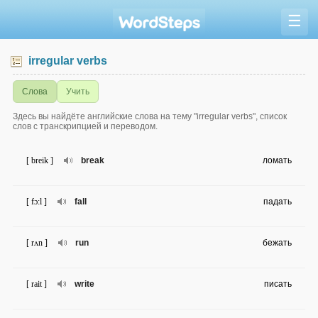
☰
irregular verbs
Слова
Учить
Здесь вы найдёте английские слова на тему "irregular verbs", список
слов с транскрипцией и переводом.
[ breik ]
break
ломать
[ fɔ:l ]
fall
падать
[ rʌn ]
run
бежать
[ rait ]
write
писать