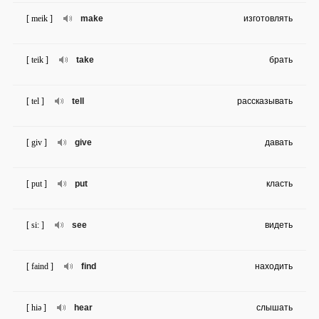
[ meik ]
make
изготовлять
[ teik ]
take
брать
[ tel ]
tell
рассказывать
[ giv ]
give
давать
[ put ]
put
класть
[ si: ]
see
видеть
[ faind ]
find
находить
[ hiə ]
hear
слышать