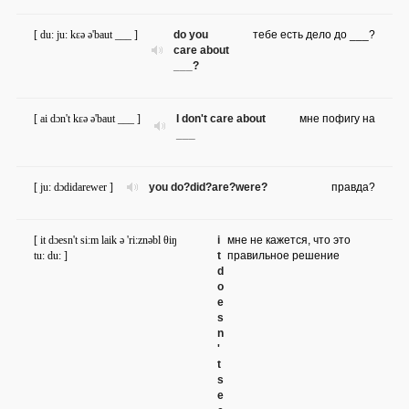
[ du: ju: kɛə ə'baut ___ ]
do you
тебе есть дело до ___?
care about
___?
[ ai dɔn't kɛə ə'baut ___ ]
I don't care about
мне пофигу на
___
[ ju: dɔdidarewer ]
you do?did?are?were?
правда?
[ it dɔesn't si:m laik ə 'ri:znəbl θiŋ
i
мне не кажется, что это
tu: du: ]
t
правильное решение
d
o
e
s
n
'
t
s
e