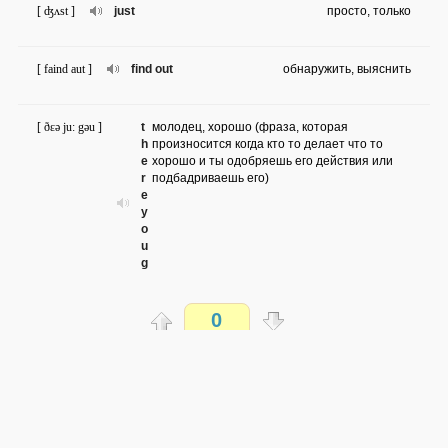
[ ʤʌst ]
just
просто, только
[ faind aut ]
find out
обнаружить, выяснить
[ ðɛə ju: gəu ]
t
молодец, хорошо (фраза, которая
h
произносится когда кто то делает что то
e
хорошо и ты одобряешь его действия или
r
подбадриваешь его)
e
y
o
u
g
o
0
[ kjuə ]
cure
излечить
Распечатать
[ ai θiŋk ]
I think
я думаю, считаю
доступен всем
→
→
en
ru