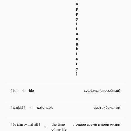
a
p
p
y
/
l
a
u
g
h
/
c
r
y
)
[ bl ]
ble
суффикс (способный)
[ watʃabl ]
watchable
смотрибельный
[ ðe taim əv mai laif ]
the time
лучшее время в моей жизни
of my life