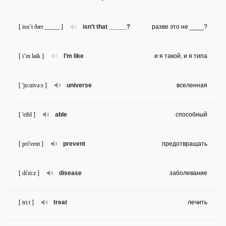
[ isn’t ðæt _____ ]
isn’t that _____?
разве это не ____?
[ i’m laik ]
I’m like
и я такой, и я типа
[ 'ju:nivə:s ]
universe
вселенная
[ 'eibl ]
able
способный
[ pri'vent ]
prevent
предотвращать
[ di'zi:z ]
disease
заболевание
[ tri:t ]
treat
лечить