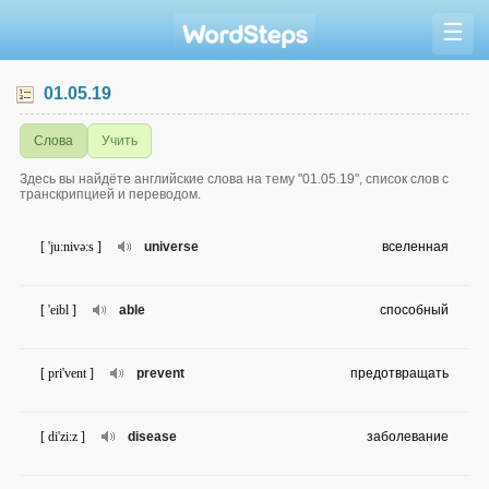
☰
01.05.19
Слова
Учить
Здесь вы найдёте английские слова на тему "01.05.19", список слов с
транскрипцией и переводом.
[ 'ju:nivə:s ]
universe
вселенная
[ 'eibl ]
able
способный
[ pri'vent ]
prevent
предотвращать
[ di'zi:z ]
disease
заболевание