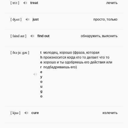
[ tri:t ]
treat
лечить
[ ʤʌst ]
just
просто, только
[ faind aut ]
find out
обнаружить, выяснить
[ ðɛə ju: gəu ]
t
молодец, хорошо (фраза, которая
h
произносится когда кто то делает что то
e
хорошо и ты одобряешь его действия или
r
подбадриваешь его)
e
y
o
u
g
o
[ kjuə ]
cure
излечить