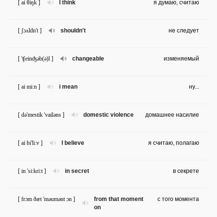
[ ai θiŋk ]
I think
я думаю, считаю
[ ʃɔʌldn't ]
shouldn't
не следует
[ 'ʧeinʤəb(ə)l ]
changeable
изменяемый
[ ai mi:n ]
i mean
ну...
[ də'mestik 'vailəns ]
domestic violence
домашнее насилие
[ ai bi'li:v ]
I believe
я считаю, полагаю
[ in 'si:kri:t ]
in secret
в секрете
[ frɔm ðæt 'məumənt ɔn ]
from that moment
с того момента
on