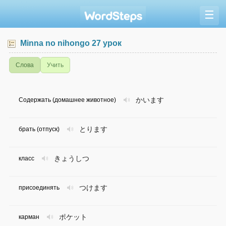
☰
Minna no nihongo 27 урок
Слова
Учить
かいます
Содержать (домашнее животное)
とります
брать (отпуск)
きょうしつ
класс
つけます
присоединять
ポケット
карман