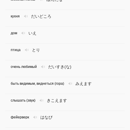
だいどころ
кухня
いえ
дом
とり
птица
だいすき(な)
очень любимый
みえます
быть видимым, виднеться (гора)
きこえます
слышать (звук)
はなび
фейерверк