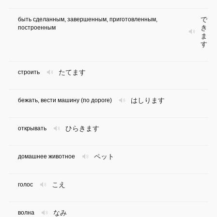
で
быть сделанным, завершенным, приготовленным,
き
построенным
ま
す
たてます
строить
はしります
бежать, вести машину (по дороге)
ひらきます
открывать
ペット
домашнее животное
こえ
голос
なみ
волна