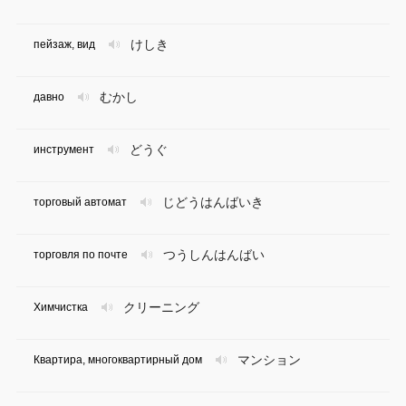
けしき
пейзаж, вид
むかし
давно
どうぐ
инструмент
じどうはんばいき
торговый автомат
つうしんはんばい
торговля по почте
クリーニング
Химчистка
マンション
Квартира, многоквартирный дом