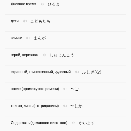
ひるま
Дневное время
こどもたち
дети
まんが
комикс
しゅじんこう
герой, персонаж
ふしぎ(な)
странный, таинственный, чудесный
〜ご
после (промежуток времени)
〜しか
только, лишь (с отрицанием)
かいます
Содержать (домашнее животное)