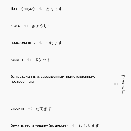
とります
брать (отпуск)
きょうしつ
класс
つけます
присоединять
ポケット
карман
で
быть сделанным, завершенным, приготовленным,
き
построенным
ま
す
たてます
строить
はしります
бежать, вести машину (по дороге)