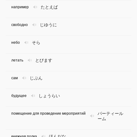
たとえば
например
じゆうに
свободно
そら
небо
とびます
летать
じぶん
сам
しょうらい
будущее
パーティール
помещение для проведение мероприятий
ーム
ほんだな
книжная полка