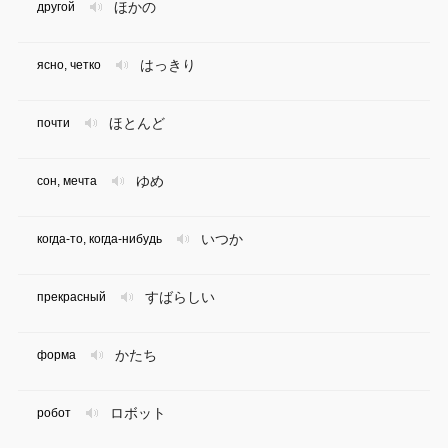
ほかの
другой
はっきり
ясно, четко
ほとんど
почти
ゆめ
сон, мечта
いつか
когда-то, когда-нибудь
すばらしい
прекрасный
かたち
форма
ロボット
робот