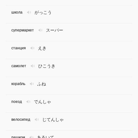
がっこう
школа
スーパー
супермаркет
えき
станция
ひこうき
самолет
ふね
корабль
でんしゃ
поезд
じてんしゃ
велосипед
あるいて
пешком