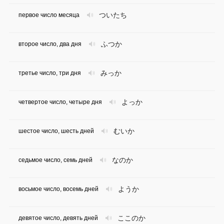
ついたち
первое число месяца
ふつか
второе число, два дня
みっか
третье число, три дня
よっか
четвертое число, четыре дня
むいか
шестое число, шесть дней
なのか
седьмое число, семь дней
ようか
восьмое число, восемь дней
ここのか
девятое число, девять дней