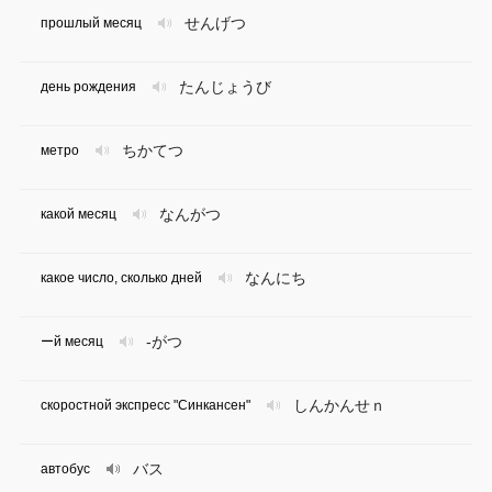
せんげつ
прошлый месяц
たんじょうび
день рождения
ちかてつ
метро
なんがつ
какой месяц
なんにち
какое число, сколько дней
-がつ
ーй месяц
しんかんせｎ
скоростной экспресс "Синкансен"
バス
автобус