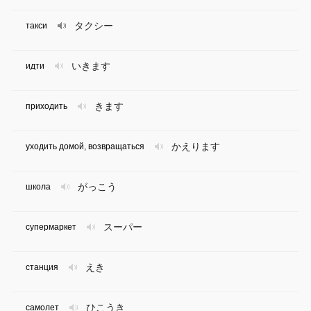
タクシー
такси
いきます
идти
きます
приходить
かえります
уходить домой, возвращаться
がっこう
школа
スーパー
супермаркет
えき
станция
ひこうき
самолет