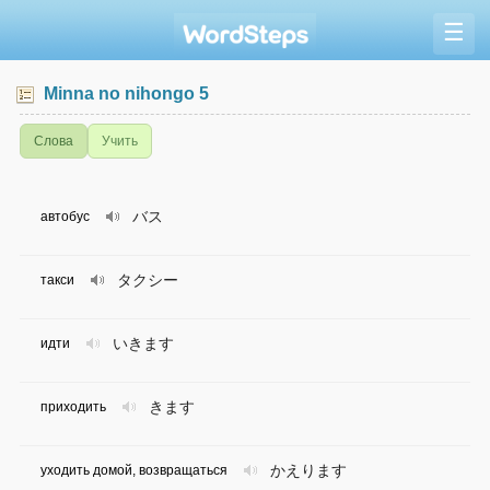
☰
Minna no nihongo 5
Слова
Учить
バス
автобус
タクシー
такси
いきます
идти
きます
приходить
かえります
уходить домой, возвращаться