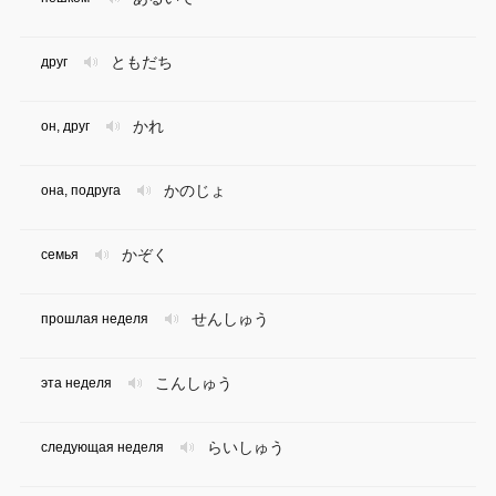
ともだち
друг
かれ
он, друг
かのじょ
она, подруга
かぞく
семья
せんしゅう
прошлая неделя
こんしゅう
эта неделя
らいしゅう
следующая неделя