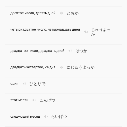
とおか
десятое число, десять дней
じゅうよっ
четырнадцатое число, четырнадцать дней
か
はつか
двадцатое число,, двадцать дней
にじゅうよっか
двадцать четвертое, 24 дня
ひとりで
один
こんげつ
этот месяц
らいげつ
следующий месяц