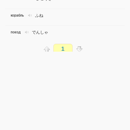
ふね
корабль
でんしゃ
поезд
1
じてんしゃ
велосипед
Распечатать
あるいて
пешком
доступен всем
ともだち
друг
→
→
ja
ru
очень легко
0 из 54 слов
かれ
он, друг
Обсуждай WordSteps в iLiveMyLife
かのじょ
она, подруга
Присоединиться