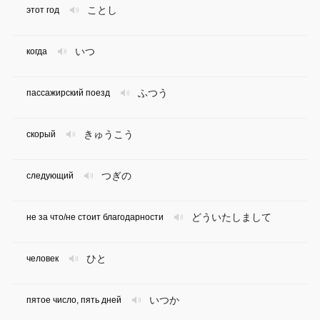
ことし
этот год
いつ
когда
ふつう
пассажирский поезд
きゅうこう
скорый
つぎの
следующий
どういたしまして
не за что/не стоит благодарности
ひと
человек
いつか
пятое число, пять дней