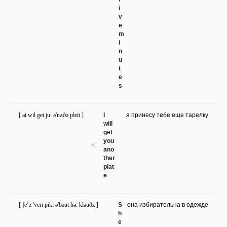
i
v
e
m
i
n
u
t
e
s
[ ai wil get ju: ə'nʌðə pleit ]
I
я принесу тебе еще тарелку
will
get
you
ano
ther
plat
e
[ ʃe’z 'veri pikɪ ə'baut hə: kləuðz ]
S
она избирательна в одежде
h
e