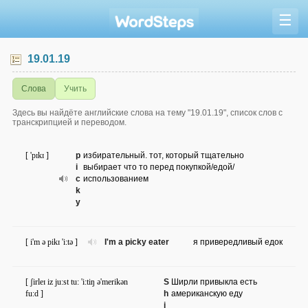
☰
19.01.19
Слова
Учить
Здесь вы найдёте английские слова на тему "19.01.19", список слов с
транскрипцией и переводом.
[ 'pɪkɪ ]
p
избирательный. тот, который тщательно
i
выбирает что то перед покупкой/едой/
c
использованием
k
y
[ i'm ə pikɪ 'i:tə ]
I'm a picky eater
я привередливый едок
[ ʃirleɪ iz ju:st tu: 'i:tiŋ ə'merikən
S
Ширли привыкла есть
fu:d ]
h
американскую еду
i