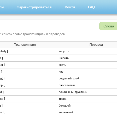
рсы
Зарегистрироваться
Войти
FAQ
Слова
", список слов с транскрипцией и переводом.
Транскрипция
Перевод
kæbiʤ ]
капуста
ə ]
шерсть
un ]
кость
f ]
лист
ŋgri ]
сердитый; злой
æpi ]
счастливый
d ]
печальный; грустный
ɑ:s ]
трава
g ]
большой
ɔ:l ]
маленький