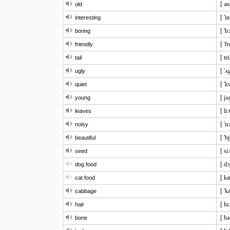
[ əu
old
[ 'in
interesting
[ 'b
boring
[ 'f
friendly
[ tei
tail
[ 'ʌg
ugly
[ 'k
quiet
[ jʌ
young
[ li:
leaves
[ 'nɔ
noisy
[ 'bj
beautiful
[ si
seed
[ dɔ
dog food
[ kæ
cat food
[ '
cabbage
[ hɛ
hair
[ bə
bone