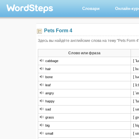
Словари
Онлайн-ку
Pets Form 4
Здесь вы найдёте английские слова на тему "Pets Form 4
Слово или фраза
[ '
cabbage
[ hɛ
hair
[ bə
bone
[ li:
leaf
[ 'æ
angry
[ 'h
happy
[ sæ
sad
[ gr
grass
[ bi
big
[ sm
small