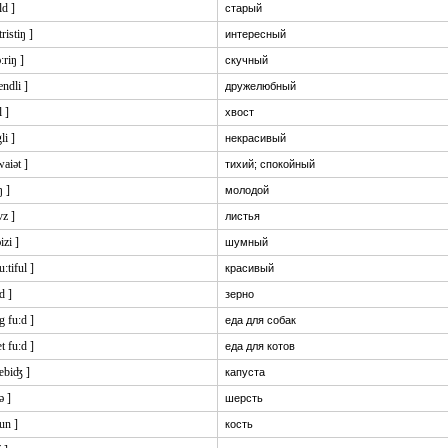
ld ]
старый
tristiŋ ]
интересный
ɔ:riŋ ]
скучный
rendli ]
дружелюбный
l ]
хвост
li ]
некрасивый
waiət ]
тихий; спокойный
ŋ ]
молодой
vz ]
листья
izi ]
шумный
u:tiful ]
красивый
:d ]
зерно
g fu:d ]
еда для собак
t fu:d ]
еда для котов
kæbiʤ ]
капуста
ə ]
шерсть
un ]
кость