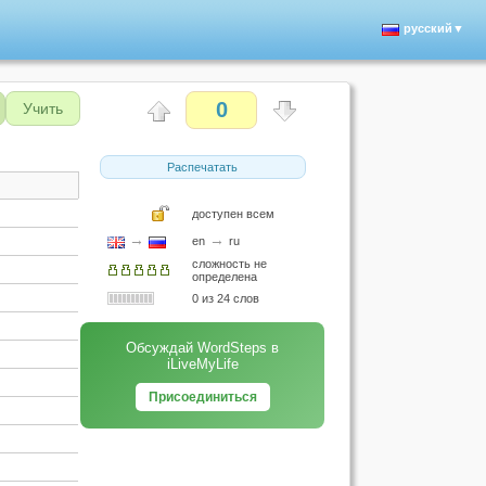
русский▼
0
Учить
Распечатать
доступен всем
→
→
en
ru
сложность не
определена
0 из 24 слов
Обсуждай WordSteps в
iLiveMyLife
Присоединиться