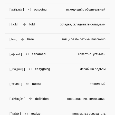
[ aut'gəuiŋ ]
outgoing
исходящий / общительный
[ fəuld ]
fold
складка, складывать складками
[ hɛə ]
hare
заяц / безбилетный пассажир
[ ə'ʃeimd ]
ashamed
совестно; устыжен
[ ‚i:zɪ'gəʋɪŋ ]
easygoing
легкий на подьем
[ 'tæktful ]
tactful
тактичный
[ ,defi'niʃən ]
definition
определение; толкование
[ 'riəlaiz ]
realize
понимать / осозванать