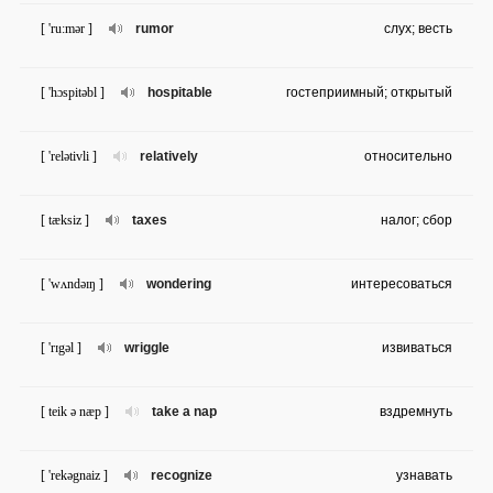
[ 'ru:mər ]
rumor
слух; весть
[ 'hɔspitəbl ]
hospitable
гостеприимный; открытый
[ 'relətivli ]
relatively
относительно
[ tæksiz ]
taxes
налог; сбор
[ 'wʌndəɪŋ ]
wondering
интересоваться
[ 'rɪgəl ]
wriggle
извиваться
[ teik ə næp ]
take a nap
вздремнуть
[ 'rekəgnaiz ]
recognize
узнавать