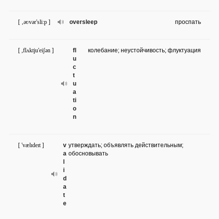
[ ‚əʋvər'sli:p ]
oversleep
проспать
[ ,flʌktju'eiʃən ]
fl
колебание; неустойчивость; флуктуация
u
c
t
u
a
ti
o
n
[ 'vælɪdeɪt ]
v
утверждать; объявлять действительным;
a
обосновывать
l
i
d
a
t
e