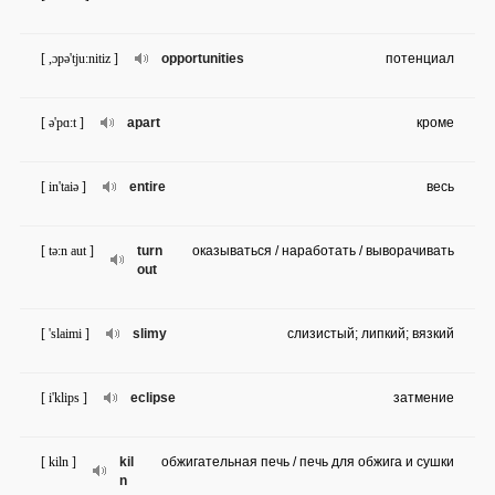
[ ,ɔpə'tju:nitiz ]
opportunities
потенциал
[ ə'pɑ:t ]
apart
кроме
[ in'taiə ]
entire
весь
[ tə:n aut ]
turn
оказываться / наработать / выворачивать
out
[ 'slaimi ]
slimy
слизистый; липкий; вязкий
[ i'klips ]
eclipse
затмение
[ kiln ]
kil
обжигательная печь / печь для обжига и сушки
n