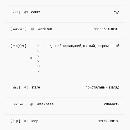
[ kɔ:t ]
court
суд
[ wə:k aut ]
work out
разрабатывать
[ 'ri:s(ə)nt ]
r
недавний; последний; свежий; современный
e
c
e
n
t
[ stɛə ]
stare
пристальный взгляд
[ 'wi:nkis ]
weakness
слабость
[ lu:p ]
loop
петля / виток