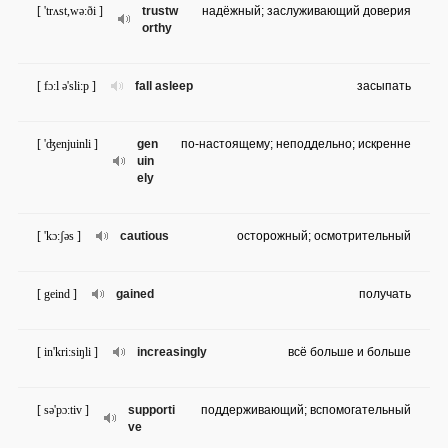
[ 'trʌst,wə:ði ]
trustw
надёжный; заслуживающий доверия
orthy
[ fɔ:l ə'sli:p ]
fall asleep
засыпать
[ 'ʤenjuinli ]
gen
по-настоящему; неподдельно; искренне
uin
ely
[ 'kɔ:ʃəs ]
cautious
осторожный; осмотрительный
[ geind ]
gained
получать
[ in'kri:siŋli ]
increasingly
всё больше и больше
[ sə'pɔ:tiv ]
supporti
поддерживающий; вспомогательный
ve