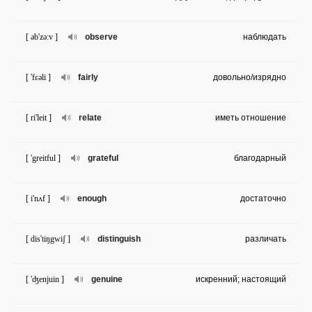
[ əb'zə:v ]
observe
наблюдать
[ 'fɛəli ]
fairly
довольно/изрядно
[ ri'leit ]
relate
иметь отношение
[ 'greitful ]
grateful
благодарный
[ i'nʌf ]
enough
достаточно
[ dis'tiŋgwiʃ ]
distinguish
различать
[ 'ʤenjuin ]
genuine
искренний; настоящий