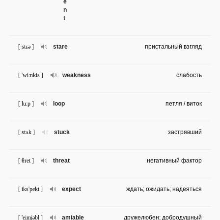
e
n
t
[ stɛə ]
stare
пристальный взгляд
[ 'wi:nkis ]
weakness
слабость
[ lu:p ]
loop
петля / виток
[ stʌk ]
stuck
застрявший
[ θret ]
threat
негативный фактор
[ iks'pekt ]
expect
ждать; ожидать; надеяться
[ 'eimjəbl ]
amiable
дружелюбен; добродушный