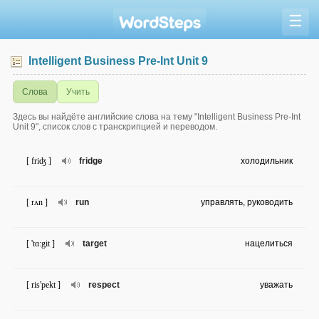
☰
Intelligent Business Pre-Int Unit 9
Слова
Учить
Здесь вы найдёте английские слова на тему "Intelligent Business Pre-Int
Unit 9", список слов с транскрипцией и переводом.
[ friʤ ]
fridge
холодильник
[ rʌn ]
run
управлять, руководить
[ 'tɑ:git ]
target
нацелиться
[ ris'pekt ]
respect
уважать