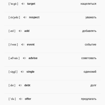
[ 'tɑ:git ]
target
нацелиться
[ ris'pekt ]
respect
уважать
[ æd ]
add
добавлять
[ i'vent ]
event
событие
[ əd'vais ]
advise
советовать
[ siŋgl ]
single
одинокий
[ det ]
debt
долг
[ 'ɔfə ]
offer
предлагать