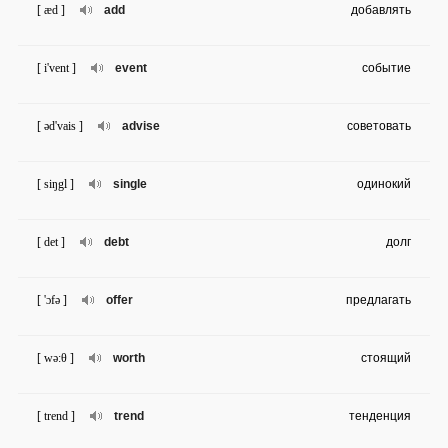
[ æd ]
add
добавлять
[ i'vent ]
event
событие
[ əd'vais ]
advise
советовать
[ siŋgl ]
single
одинокий
[ det ]
debt
долг
[ 'ɔfə ]
offer
предлагать
[ wə:θ ]
worth
стоящий
[ trend ]
trend
тенденция