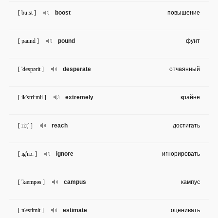
[ bu:st ]
boost
повышение
[ paund ]
pound
фунт
[ 'despərit ]
desperate
отчаянный
[ ik'stri:mli ]
extremely
крайне
[ ri:ʧ ]
reach
достигать
[ ig'nɔ: ]
ignore
игнорировать
[ 'kæmpəs ]
campus
кампус
[ n'estimit ]
estimate
оценивать