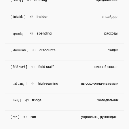
[ 'ɔfəriŋ ]
offering
предложение
[ 'in'saidə ]
insider
инсайдер,
[ spendɪŋ ]
spending
расходы
[ 'diskaunts ]
discounts
скидки
[ fi:ld stɑ:f ]
field staff
полевой состав
[ hai-ə:nɪŋ ]
high-earning
высоко-оплачиваемый
[ friʤ ]
fridge
холодильник
[ rʌn ]
run
управлять, руководить