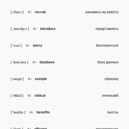
[ ri'kru:t ]
recruit
нанимать на работу
[ ,intrə'dju:s ]
introduce
представлять
[ 'wʌri ]
worry
беспокоиться
[ 'deɪtə‚beɪs ]
database
база данных
[ sæmpl ]
sample
образец
[ 'eθikəl ]
ethical
этический
[ 'benifits ]
benefits
льготы