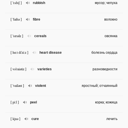
[ 'rʌbiʃ ]
rubbish
мусор; чепуха
[ 'faibə ]
fibre
волокно
[ 'sɪrɪəlz ]
cereals
овсянка
[ hɑ:t di'zi:z ]
heart disease
болезнь сердца
[ və'raiətiz ]
varieties
разновидности
[ 'vailənt ]
violent
яростный; отчаянный
[ pi:l ]
peel
корка; кожица
[ kjuə ]
cure
лечить