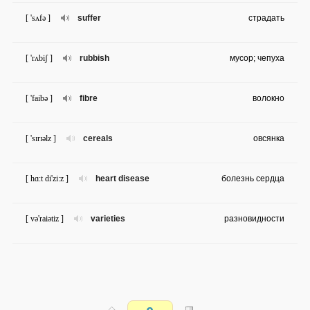
[ 'sʌfə ]
suffer
страдать
[ 'rʌbiʃ ]
rubbish
мусор; чепуха
[ 'faibə ]
fibre
волокно
[ 'sɪrɪəlz ]
cereals
овсянка
[ hɑ:t di'zi:z ]
heart disease
болезнь сердца
[ və'raiətiz ]
varieties
разновидности