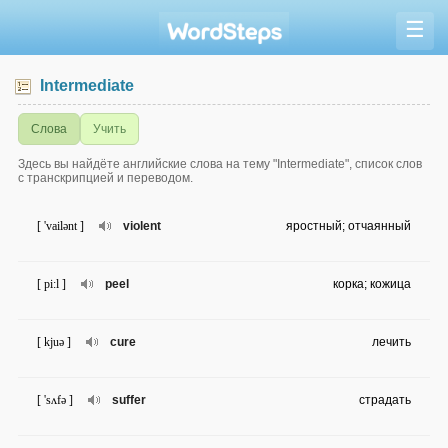
☰
Intermediate
Слова
Учить
Здесь вы найдёте английские слова на тему "Intermediate", список слов
с транскрипцией и переводом.
[ 'vailənt ]
violent
яростный; отчаянный
[ pi:l ]
peel
корка; кожица
[ kjuə ]
cure
лечить
[ 'sʌfə ]
suffer
страдать