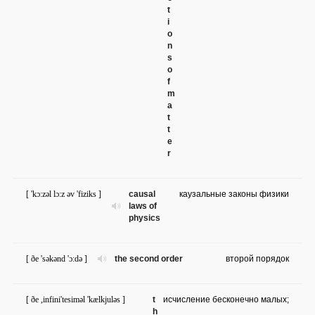
t
i
o
n
s
o
f
m
a
t
t
e
r
[ 'kɔ:zəl lɔ:z əv 'fiziks ]
causal
каузальные законы физики
laws of
physics
[ ðe 'səkənd 'ɔ:də ]
the second order
второй порядок
[ ðe ,infini'tesiməl 'kælkjuləs ]
t
исчисление бесконечно малых;
h