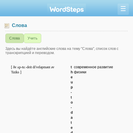
☰
Слова
Слова
Учить
Здесь вы найдёте английские слова на тему "Слова", список слов с
транскрипцией и переводом.
[ ðe ʌp-tu:-deit di'veləpmənt əv
t
современное развитие
'fiziks ]
h
физики
e
u
p
-
t
o
-
d
a
t
e
d