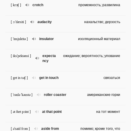
[ krɔʧ ]
crotch
промежность; развилина
[ ɔ:'dæsiti ]
audacity
нахальство; дерзость
[ 'insjuleitə ]
insulator
изоляционный материал
[ iks'pektənsi ]
expecta
ожидание; вероятность; упование
ncy
[ get in tʌʧ ]
get in touch
связаться
[ 'rəulə 'kəustə ]
roller coaster
американские горки
[ ət ðæt pɔint ]
at that point
на тот момент
[ ə'said frɔm ]
aside from
помимо; кроме того, что