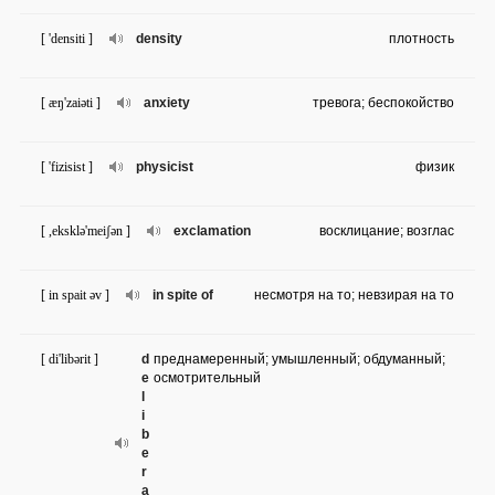
[ 'densiti ]
density
плотность
[ æŋ'zaiəti ]
anxiety
тревога; беспокойство
[ 'fizisist ]
physicist
физик
[ ,eksklə'meiʃən ]
exclamation
восклицание; возглас
[ in spait əv ]
in spite of
несмотря на то; невзирая на то
[ di'libərit ]
d
преднамеренный; умышленный; обдуманный;
e
осмотрительный
l
i
b
e
r
a