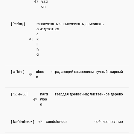
vati
on
[ 'mɒkɪŋ ]
m
насмехаться; высмеивать; осмеивать;
o
издеваться
c
k
i
n
g
[ əu'bi:s ]
obes
страдающий ожирением; тучный; жирный
e
[ 'hɑ:dwud ]
hard
твёрдая древесина; лиственное дерево
woo
d
[ kən'dəulənsiz ]
condolences
соболезнование