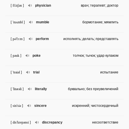
[ fi'ziʃən ]
physician
врач; терапевт; доктор
[ 'mʌmbl ]
mumble
бормотание; мямлить
[ pə'fɔ:m ]
perform
исполнять; делать; представлять
[ pəuk ]
poke
толчок; тычок; удар кулаком
[ 'traiəl ]
trial
испытание
[ 'litərəli ]
literally
буквально; без преувеличений
[ sin'siə ]
sincere
искренний; чистосердечный
[ dis'krepənsi ]
discrepancy
несоответствие