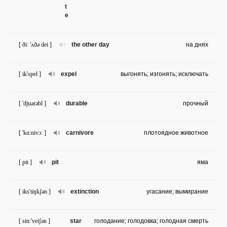
t
e
[ ði: 'ʌðə dei ]
the other day
на днях
[ ik'spel ]
expel
выгонять; изгонять; исключать
[ 'djuərəbl ]
durable
прочный
[ 'kɑ:nivɔ: ]
carnivore
плотоядное животное
[ pit ]
pit
яма
[ iks'tiŋkʃən ]
extinction
угасание; вымирание
[ stɑ:'veiʃən ]
star
голодание; голодовка; голодная смерть