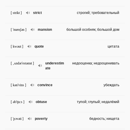
[ strikt ]
strict
строгий; требовательный
[ 'mænʃən ]
mansion
большой особняк; большой дом
[ kwəut ]
quote
цитата
[ ‚ʌndər'estəmɪt ]
underestim
недооценка; недооценивать
ate
[ kən'vins ]
convince
убеждать
[ əb'tju:s ]
obtuse
тупой; глупый; недалёкий
[ 'pɔvəti ]
poverty
бедность; нищета