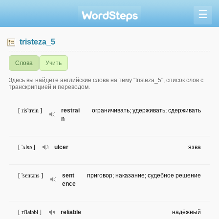
☰
tristeza_5
Слова
Учить
Здесь вы найдёте английские слова на тему "tristeza_5", список слов с
транскрипцией и переводом.
[ ris'trein ]
restrai
ограничивать; удерживать; сдерживать
n
[ 'ʌlsə ]
ulcer
язва
[ 'sentəns ]
sent
приговор; наказание; судебное решение
ence
[ ri'laiəbl ]
reliable
надёжный