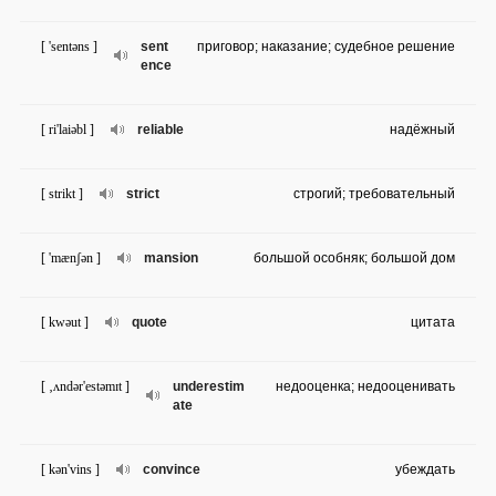
[ 'sentəns ]
sent
приговор; наказание; судебное решение
ence
[ ri'laiəbl ]
reliable
надёжный
[ strikt ]
strict
строгий; требовательный
[ 'mænʃən ]
mansion
большой особняк; большой дом
[ kwəut ]
quote
цитата
[ ‚ʌndər'estəmɪt ]
underestim
недооценка; недооценивать
ate
[ kən'vins ]
convince
убеждать