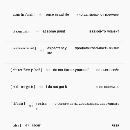
[ wʌns in ə'wail ]
once in awhile
иногда; время от времени
[ ət sʌm pɔint ]
at some point
в какой-то момент
[ iks'pektənsi laif ]
expectancy
продолжительность жизни
life
[ du: nɔt 'flætə jɔ:'self ]
do not flatter yourself
не льсти себе
[ ai du: nɔt get it ]
i do not get it
я не понимаю
[ ris'trein ]
restrai
ограничивать; удерживать; сдерживать
n
[ 'ʌlsə ]
ulcer
язва