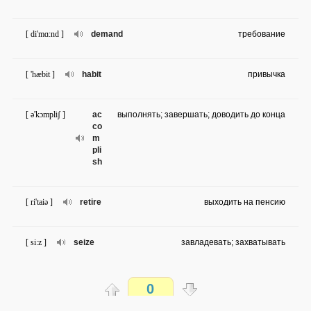
[ di'mɑ:nd ]
demand
требование
[ 'hæbit ]
habit
привычка
[ ə'kɔmpliʃ ]
ac
выполнять; завершать; доводить до конца
co
m
pli
sh
[ ri'taiə ]
retire
выходить на пенсию
[ si:z ]
seize
завладевать; захватывать
[ 'ɔbviəs ]
obvious
очевидный
0