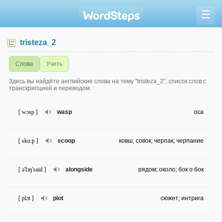
☰
tristeza_2
Слова
Учить
Здесь вы найдёте английские слова на тему "tristeza_2", список слов с
транскрипцией и переводом.
[ wɔsp ]
wasp
оса
[ sku:p ]
scoop
ковш; совок; черпак; черпание
[ ə'lɔŋ'said ]
alongside
рядом; около; бок о бок
[ plɔt ]
plot
сюжет; интрига