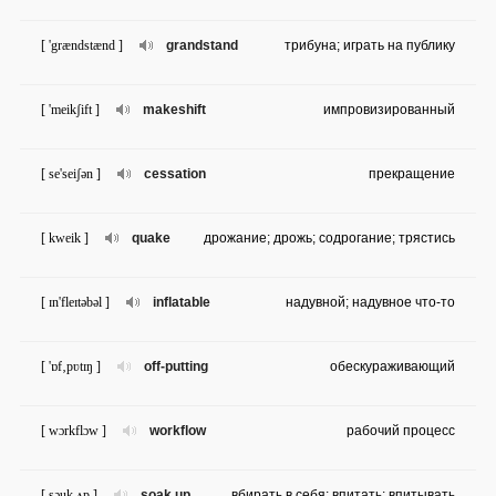
[ 'grændstænd ]
grandstand
трибуна; играть на публику
[ 'meikʃift ]
makeshift
импровизированный
[ se'seiʃən ]
cessation
прекращение
[ kweik ]
quake
дрожание; дрожь; содрогание; трястись
[ ɪn'fleɪtəbəl ]
inflatable
надувной; надувное что-то
[ 'ɒf‚pʋtɪŋ ]
off-putting
обескураживающий
[ wɔrkflɔw ]
workflow
рабочий процесс
[ səuk ʌp ]
soak up
вбирать в себя; впитать; впитывать