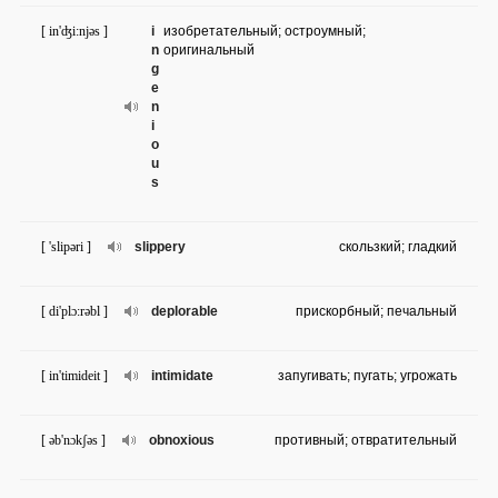
[ in'ʤi:njəs ]
i
изобретательный; остроумный;
n
оригинальный
g
e
n
i
o
u
s
[ 'slipəri ]
slippery
скользкий; гладкий
[ di'plɔ:rəbl ]
deplorable
прискорбный; печальный
[ in'timideit ]
intimidate
запугивать; пугать; угрожать
[ əb'nɔkʃəs ]
obnoxious
противный; отвратительный