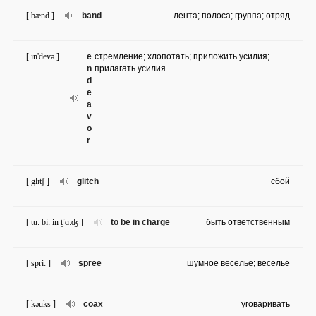
[ bænd ]
band
лента; полоса; группа; отряд
[ in'devə ]
e
стремление; хлопотать; приложить усилия;
n
прилагать усилия
d
e
a
v
o
r
[ glɪtʃ ]
glitch
сбой
[ tu: bi: in ʧɑ:ʤ ]
to be in charge
быть ответственным
[ spri: ]
spree
шумное веселье; веселье
[ kəuks ]
coax
уговаривать