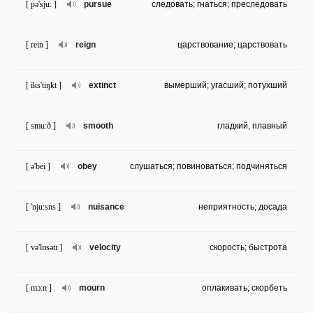
[ pə'sju: ]
pursue
следовать; гнаться; преследовать
[ rein ]
reign
царствование; царствовать
[ iks'tiŋkt ]
extinct
вымерший; угасший; потухший
[ smu:ð ]
smooth
гладкий, плавный
[ ə'bei ]
obey
слушаться; повиноваться; подчиняться
[ 'nju:sns ]
nuisance
неприятность; досада
[ və'lɒsətɪ ]
velocity
скорость; быстрота
[ mɔ:n ]
mourn
оплакивать; скорбеть