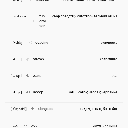
[ fʌndraiser ]
fun
сбор средств; благотворительная акция
drai
ser
[ i'veidɪŋ ]
evading
уклоняясь
[ strɔ:z ]
straws
соломинка
[ wɔsp ]
wasp
оса
[ sku:p ]
scoop
ковш; совок; черпак; черпание
[ ə'lɔŋ'said ]
alongside
рядом; около; бок о бок
[ plɔt ]
plot
сюжет; интрига