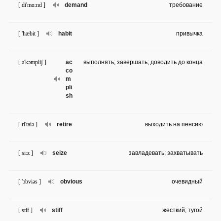
[ di'mɑ:nd ]
demand
требование
[ 'hæbit ]
habit
привычка
[ ə'kɔmpliʃ ]
ac
выполнять; завершать; доводить до конца
co
m
pli
sh
[ ri'taiə ]
retire
выходить на пенсию
[ si:z ]
seize
завладевать; захватывать
[ 'ɔbviəs ]
obvious
очевидный
[ stif ]
stiff
жесткий; тугой