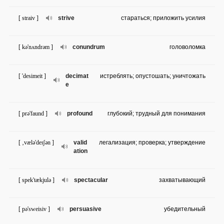
[ straiv ]
strive
стараться; приложить усилия
[ kə'nʌndrəm ]
conundrum
головоломка
[ 'desimeit ]
decimat
истреблять; опустошать; уничтожать
e
[ prə'faund ]
profound
глубокий; трудный для понимания
[ ‚vælə'deɪʃən ]
valid
легализация; проверка; утверждение
ation
[ spek'tækjulə ]
spectacular
захватывающий
[ pə'sweisiv ]
persuasive
убедительный