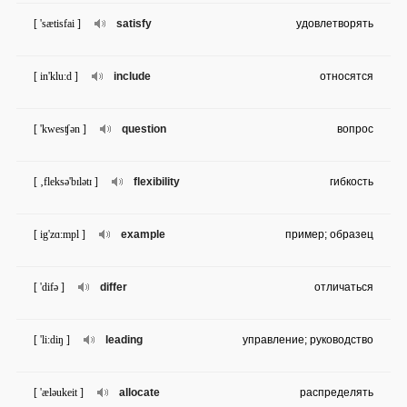
[ 'sætisfai ]
satisfy
удовлетворять
[ in'klu:d ]
include
относятся
[ 'kwesʧən ]
question
вопрос
[ ‚fleksə'bɪlətɪ ]
flexibility
гибкость
[ ig'zɑ:mpl ]
example
пример; образец
[ 'difə ]
differ
отличаться
[ 'li:diŋ ]
leading
управление; руководство
[ 'æləukeit ]
allocate
распределять