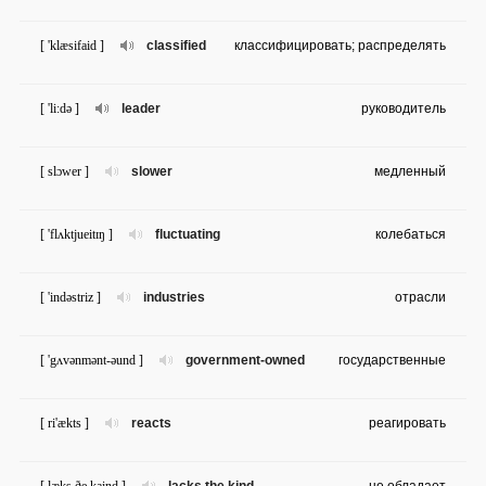
[ 'klæsifaid ]
classified
классифицировать; распределять
[ 'li:də ]
leader
руководитель
[ slɔwer ]
slower
медленный
[ 'flʌktjueitɪŋ ]
fluctuating
колебаться
[ 'indəstriz ]
industries
отрасли
[ 'gʌvənmənt-əund ]
government-owned
государственные
[ ri'ækts ]
reacts
реагировать