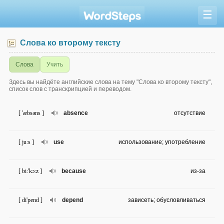
☰
Слова ко второму тексту
Слова
Учить
Здесь вы найдёте английские слова на тему "Слова ко второму тексту",
список слов с транскрипцией и переводом.
[ 'æbsəns ]
absence
отсутствие
[ ju:s ]
use
использование; употребление
[ bi:'kɔ:z ]
because
из-за
[ di'pend ]
depend
зависеть; обусловливаться