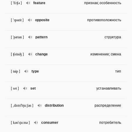
[ 'fi:ʧə ]
feature
признак; особенность
[ 'ɔpəzit ]
opposite
противоположность
[ 'pætən ]
pattern
структура
[ ʧeinʤ ]
change
изменение; смена
[ taip ]
type
тип
[ set ]
set
устанавливать
[ ,distri'bju:ʃən ]
distribution
распределение
[ kən'sju:mə ]
consumer
потребитель