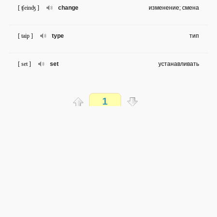
[ ʧeinʤ ]
change
изменение; смена
[ taip ]
type
тип
[ set ]
set
устанавливать
[ ,distri'bju:ʃən ]
distribution
распределение
1
[ kən'sju:mə ]
consumer
потребитель
Распечатать
[ 'sætisfai ]
satisfy
удовлетворять
доступен всем
→
→
en
ru
очень легко
[ in'klu:d ]
include
относятся
0 из 28 слов
Обсуждай WordSteps в iLiveMyLife
[ 'kwesʧən ]
question
вопрос
Присоединиться