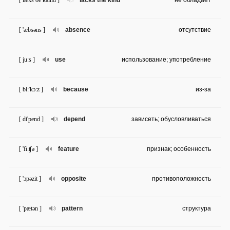
[ læks ðe kaind ]
lacks the kind
не обладает
[ 'æbsəns ]
absence
отсутствие
[ ju:s ]
use
использование; употребление
[ bi:'kɔ:z ]
because
из-за
[ di'pend ]
depend
зависеть; обусловливаться
[ 'fi:ʧə ]
feature
признак; особенность
[ 'ɔpəzit ]
opposite
противоположность
[ 'pætən ]
pattern
структура