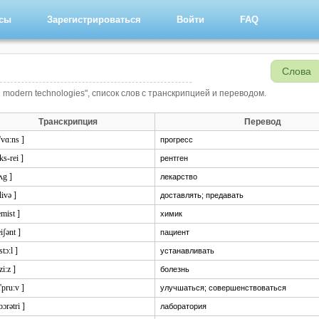
рсы
Зарегистрироваться
Войти
FAQ
Слова
 modern technologies", список слов с транскрипцией и переводом.
Транскрипция
Перевод
'vɑ:ns ]
прогресс
ks-rei ]
рентген
ʌg ]
лекарство
'livə ]
доставлять; предавать
emist ]
химик
eiʃənt ]
пациент
stɔ:l ]
устанавливать
zi:z ]
болезнь
'pru:v ]
улучшаться; совершенствоваться
'bɔrətri ]
лаборатория