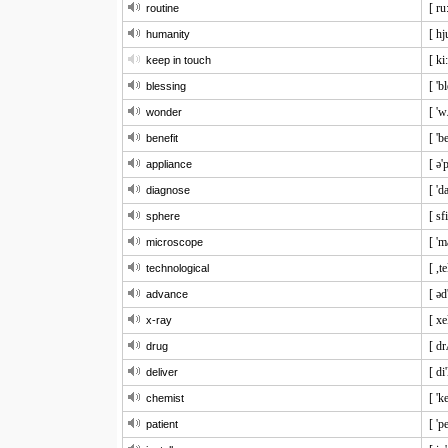
[ ru:
routine
[ hj
humanity
[ ki
keep in touch
[ 'b
blessing
[ '
wonder
[ 'b
benefit
[ ə'
appliance
[ 'd
diagnose
[ sf
sphere
[ 'm
microscope
[ ,t
technological
[ əd
advance
[ xe
x-ray
[ dr
drug
[ di
deliver
[ 'k
chemist
[ 'p
patient