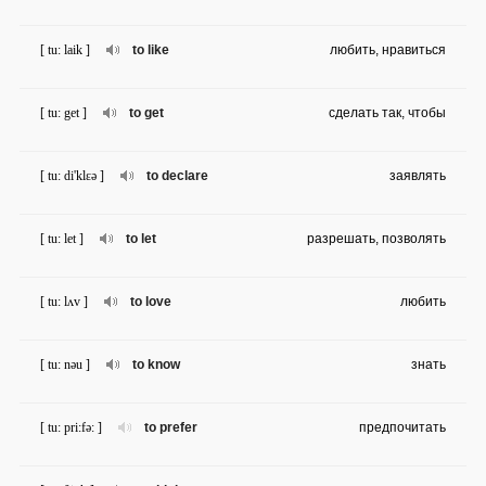
[ tu: laik ]
to like
любить, нравиться
[ tu: get ]
to get
сделать так, чтобы
[ tu: di'klɛə ]
to declare
заявлять
[ tu: let ]
to let
разрешать, позволять
[ tu: lʌv ]
to love
любить
[ tu: nəu ]
to know
знать
[ tu: pri:fə: ]
to prefer
предпочитать