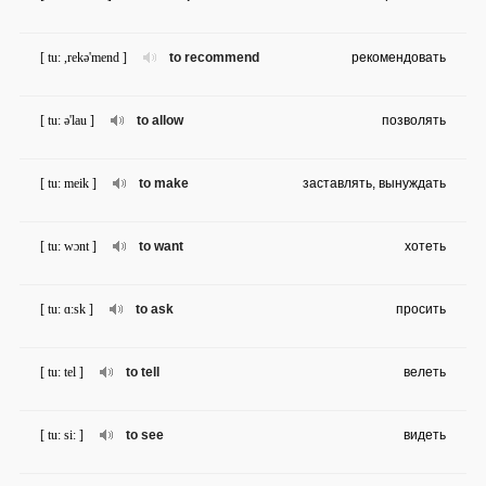
[ tu: ,rekə'mend ]
to recommend
рекомендовать
[ tu: ə'lau ]
to allow
позволять
[ tu: meik ]
to make
заставлять, вынуждать
[ tu: wɔnt ]
to want
хотеть
[ tu: ɑ:sk ]
to ask
просить
[ tu: tel ]
to tell
велеть
[ tu: si: ]
to see
видеть