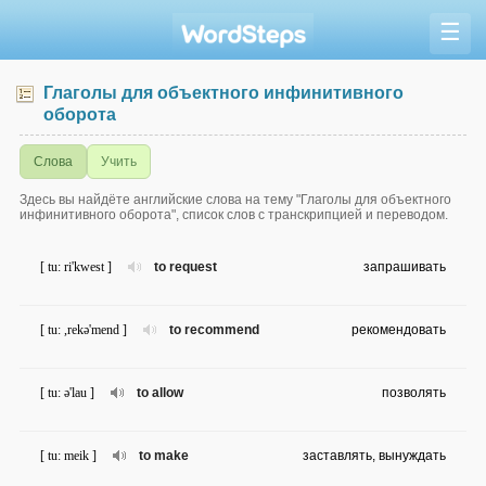
☰
Глаголы для объектного инфинитивного
оборота
Слова
Учить
Здесь вы найдёте английские слова на тему "Глаголы для объектного
инфинитивного оборота", список слов с транскрипцией и переводом.
[ tu: ri'kwest ]
to request
запрашивать
[ tu: ,rekə'mend ]
to recommend
рекомендовать
[ tu: ə'lau ]
to allow
позволять
[ tu: meik ]
to make
заставлять, вынуждать