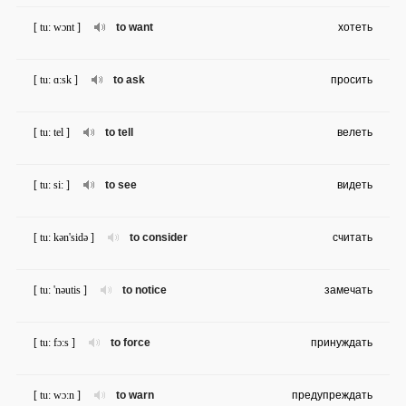
[ tu: wɔnt ]
to want
хотеть
[ tu: ɑ:sk ]
to ask
просить
[ tu: tel ]
to tell
велеть
[ tu: si: ]
to see
видеть
[ tu: kən'sidə ]
to consider
считать
[ tu: 'nəutis ]
to notice
замечать
[ tu: fɔ:s ]
to force
принуждать
[ tu: wɔ:n ]
to warn
предупреждать