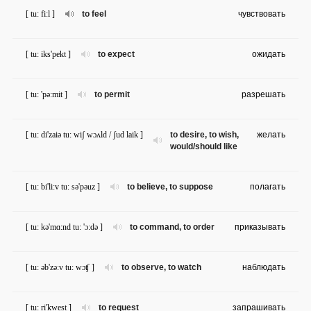
[ tu: fi:l ]
to feel
чувствовать
[ tu: iks'pekt ]
to expect
ожидать
[ tu: 'pə:mit ]
to permit
разрешать
[ tu: di'zaiə tu: wiʃ wɔʌld / ʃud laik ]
to desire, to wish,
желать
would/should like
[ tu: bi'li:v tu: sə'pəuz ]
to believe, to suppose
полагать
[ tu: kə'mɑ:nd tu: 'ɔ:də ]
to command, to order
приказывать
[ tu: əb'zə:v tu: wɔʧ ]
to observe, to watch
наблюдать
[ tu: ri'kwest ]
to request
запрашивать