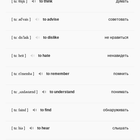
[ tu: θiŋk ]
to think
думать
[ tu: əd'vais ]
to advise
советовать
[ tu: dis'laik ]
to dislike
не нравиться
[ tu: heit ]
to hate
ненавидеть
[ tu: ri'membə ]
to remember
помнить
[ tu: ,ʌndəstænd ]
to understand
понимать
[ tu: faind ]
to find
обнаруживать
[ tu: hiə ]
to hear
слышать