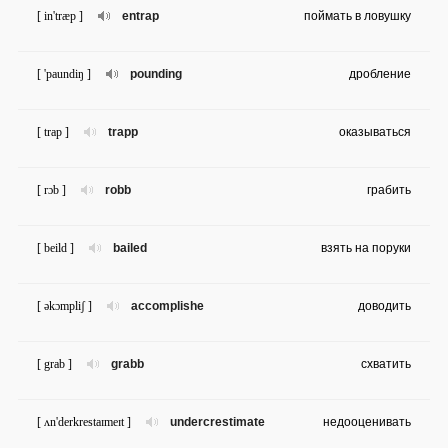
[ in'træp ]
entrap
поймать в ловушку
[ 'paundiŋ ]
pounding
дробление
[ trap ]
trapp
оказываться
[ rɔb ]
robb
грабить
[ beild ]
bailed
взять на поруки
[ əkɔmpliʃ ]
accomplishe
доводить
[ grab ]
grabb
схватить
[ ʌn'derkrestaɪmeɪt ]
undercrestimate
недооценивать