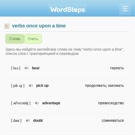
☰
verbs once upon a time
Слова
Учить
Здесь вы найдёте английские слова на тему "verbs once upon a time",
список слов с транскрипцией и переводом.
[ bɛə ]
bear
терпеть
[ pik ʌp ]
pick up
продолжать; заезжать
[ əd'vɑ:ntiʤ ]
advantage
превосходство
[ daut ]
doubt
сомневаться