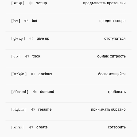
[ set ʌp ]
set up
предъявлять претензии
[ bet ]
bet
предмет спора
[ giv ʌp ]
give up
отступаться
[ trik ]
trick
обман; хитрость
[ 'æŋkʃəs ]
anxious
беспокоящийся
[ di'mɑ:nd ]
demand
требовать
[ ri'zju:m ]
resume
принимать обратно
[ kri:'eit ]
create
сотворить