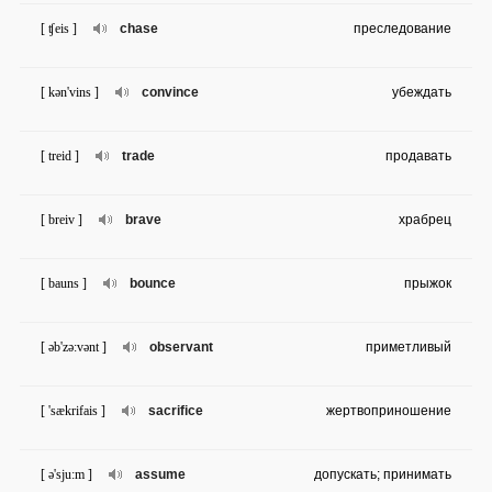
[ ʧeis ]
chase
преследование
[ kən'vins ]
convince
убеждать
[ treid ]
trade
продавать
[ breiv ]
brave
храбрец
[ bauns ]
bounce
прыжок
[ əb'zə:vənt ]
observant
приметливый
[ 'sækrifais ]
sacrifice
жертвоприношение
[ ə'sju:m ]
assume
допускать; принимать