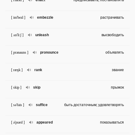
[ i'nækt ]
enact
предписывать; постановлять
[ im'bezl ]
embezzle
растрачивать
[ ʌn'li:ʃ ]
unleash
высвободить
[ prənauns ]
pronounce
объявлять
[ ræŋk ]
rank
звание
[ skip ]
skip
прыжок
[ sə'fais ]
suffice
быть достаточным; удовлетворять
[ ə'pɪərd ]
appeared
показываться