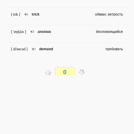
[ trik ]
trick
обман; хитрость
[ 'æŋkʃəs ]
anxious
беспокоящийся
[ di'mɑ:nd ]
demand
требовать
[ ri'zju:m ]
resume
принимать обратно
0
[ kri:'eit ]
create
сотворить
Распечатать
[ ʧeis ]
chase
преследование
доступен всем
→
→
en
ru
средняя сложность
[ kən'vins ]
convince
убеждать
0 из 44 слов
Обсуждай WordSteps в iLiveMyLife