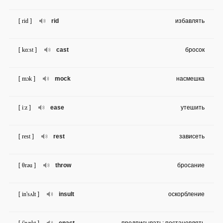
[ rid ]
rid
избавлять
[ kɑ:st ]
cast
бросок
[ mɔk ]
mock
насмешка
[ i:z ]
ease
утешить
[ rest ]
rest
зависеть
[ θrəu ]
throw
бросание
[ in'sʌlt ]
insult
оскорбление