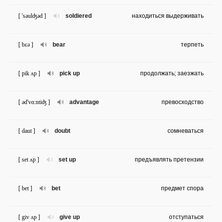
[ 'səulʤəd ]
soldiered
находиться выдерживать
[ bɛə ]
bear
терпеть
[ pik ʌp ]
pick up
продолжать; заезжать
[ əd'vɑ:ntiʤ ]
advantage
превосходство
[ daut ]
doubt
сомневаться
[ set ʌp ]
set up
предъявлять претензии
[ bet ]
bet
предмет спора
[ giv ʌp ]
give up
отступаться