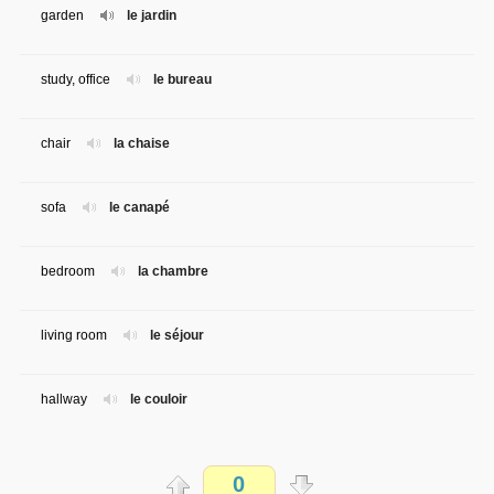
garden
le jardin
study, office
le bureau
chair
la chaise
sofa
le canapé
bedroom
la chambre
living room
le séjour
hallway
le couloir
basement
le sous-sol
0