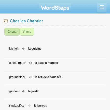
☰
Chez les Chabrier
Слова
Учить
kitchen
la cuisine
dining room
la salle à manger
ground floor
le rez-de-chaussée
garden
le jardin
study, office
le bureau