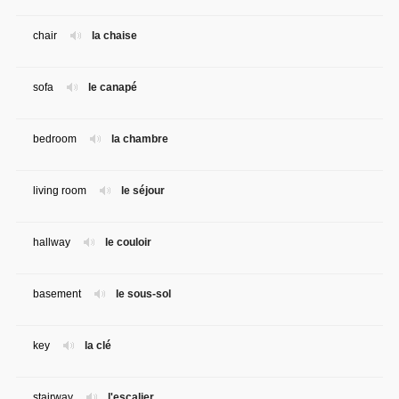
chair
la chaise
sofa
le canapé
bedroom
la chambre
living room
le séjour
hallway
le couloir
basement
le sous-sol
key
la clé
stairway
l'escalier