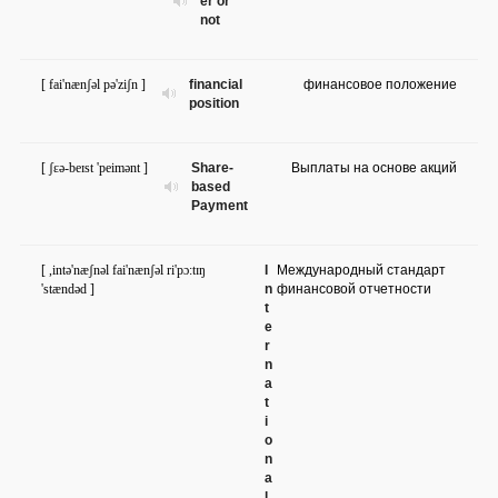
er or
not
[ fai'nænʃəl pə'ziʃn ]
financial
финансовое положение
position
[ ʃɛə-beɪst 'peimənt ]
Share-
Выплаты на основе акций
based
Payment
[ ,intə'næʃnəl fai'nænʃəl ri'pɔ:tɪŋ
I
Международный стандарт
'stændəd ]
n
финансовой отчетности
t
e
r
n
a
t
i
o
n
a
l