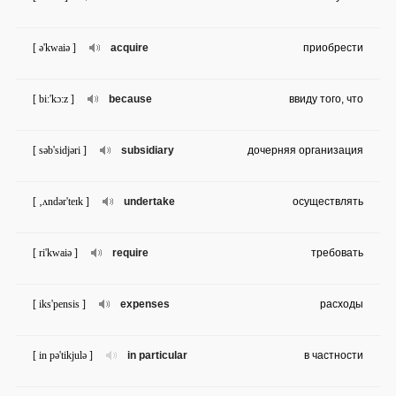
[ ə'kwaiə ]
acquire
приобрести
[ bi:'kɔ:z ]
because
ввиду того, что
[ səb'sidjəri ]
subsidiary
дочерняя организация
[ ‚ʌndər'teɪk ]
undertake
осуществлять
[ ri'kwaiə ]
require
требовать
[ iks'pensis ]
expenses
расходы
[ in pə'tikjulə ]
in particular
в частности