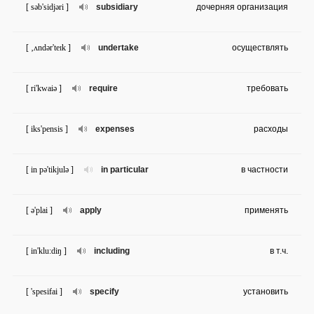
[ səb'sidjəri ]
subsidiary
дочерняя организация
[ ‚ʌndər'teɪk ]
undertake
осуществлять
[ ri'kwaiə ]
require
требовать
[ iks'pensis ]
expenses
расходы
[ in pə'tikjulə ]
in particular
в частности
[ ə'plai ]
apply
применять
[ in'klu:diŋ ]
including
в т.ч.
[ 'spesifai ]
specify
установить