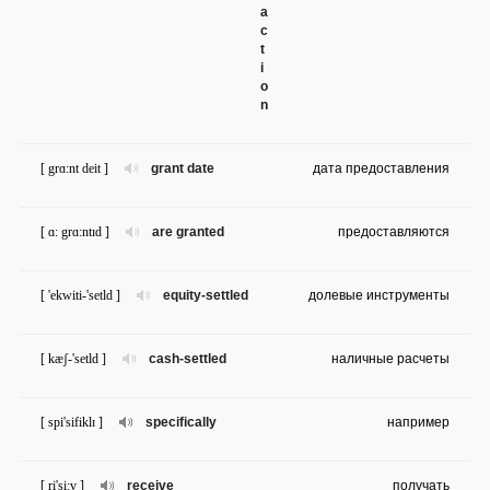
a
c
t
i
o
n
[ grɑ:nt deit ]
grant date
дата предоставления
[ ɑ: grɑ:ntɪd ]
are granted
предоставляются
[ 'ekwiti-'setld ]
equity-settled
долевые инструменты
[ kæʃ-'setld ]
cash-settled
наличные расчеты
[ spi'sifiklɪ ]
specifically
например
[ ri'si:v ]
receive
получать