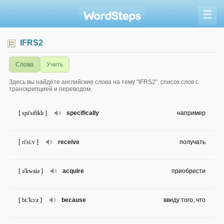
☰
IFRS2
Слова
Учить
Здесь вы найдёте английские слова на тему "IFRS2", список слов с
транскрипцией и переводом.
[ spi'sifiklɪ ]
specifically
например
[ ri'si:v ]
receive
получать
[ ə'kwaiə ]
acquire
приобрести
[ bi:'kɔ:z ]
because
ввиду того, что