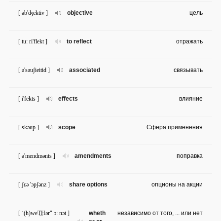
[ əb'ʤektiv ]
objective
цель
[ tu: ri'flekt ]
to reflect
отражать
[ ə'səuʃieitid ]
associated
связывать
[ i'fekts ]
effects
влияние
[ skəup ]
scope
Сфера применения
[ ə'mendmənts ]
amendments
поправка
[ ʃɛə 'ɔpʃənz ]
share options
опционы на акции
[ ˈ(h)weT͟Hər" ɔ: nɔt ]
wheth
независимо от того, ... или нет