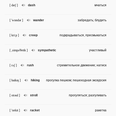
[ dæʃ ]
dash
мчаться
[ 'wɒndər ]
wander
забредать; блудить
[ kri:p ]
creep
подкрадываться, пресмыкаться
[ ,simpə'θetik ]
sympathetic
участливый
[ rʌʃ ]
rush
стремительное движение; натиск
[ haikɪŋ ]
hiking
прогулка пешком; пешеходная экскурсия
[ strəul ]
stroll
прогуляться; разгуливать
[ 'rækit ]
racket
ракетка