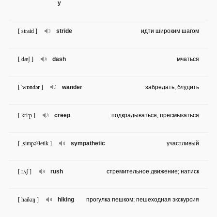
y
[ straid ]
stride
идти широким шагом
[ dæʃ ]
dash
мчаться
[ 'wɒndər ]
wander
забредать; блудить
[ kri:p ]
creep
подкрадываться, пресмыкаться
[ ,simpə'θetik ]
sympathetic
участливый
[ rʌʃ ]
rush
стремительное движение; натиск
[ haikɪŋ ]
hiking
прогулка пешком; пешеходная экскурсия