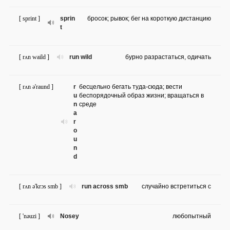
[ sprint ]
sprin
бросок; рывок; бег на короткую дистанцию
t
[ rʌn waild ]
run wild
бурно разрастаться, одичать
[ rʌn ə'raund ]
r
бесцельно бегать туда-сюда; вести
u
беспорядочный образ жизни; вращаться в
n
среде
a
r
o
u
n
d
[ rʌn ə'krɔs smb ]
run across smb
случайно встретиться с
[ 'nəuzi ]
Nosey
любопытный