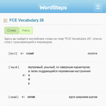
☰
FCE Vocabulary 26
Слова
Учить
Здесь вы найдёте английские слова на тему "FCE Vocabulary 26", список
слов с транскрипцией и переводом.
[ krɔ:l ]
crawl
ползти
[ 'mu:di ]
m
угрюмый; унылый; со скверным характером;
o
легко поддающийся переменам настроения
o
d
y
[ straid ]
stride
идти широким шагом