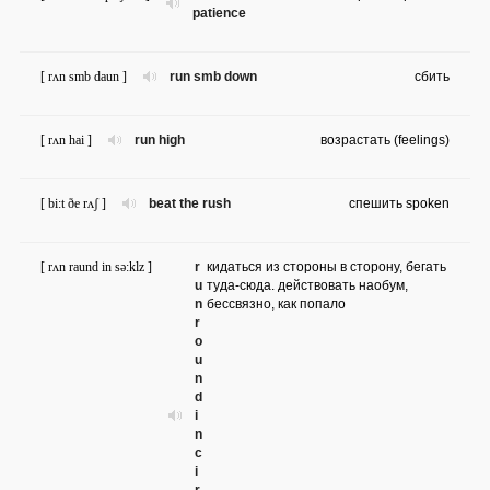
patience
[ rʌn smb daun ]
run smb down
сбить
[ rʌn hai ]
run high
возрастать (feelings)
[ bi:t ðe rʌʃ ]
beat the rush
спешить spoken
[ rʌn raund in sə:klz ]
r
кидаться из стороны в сторону, бегать
u
туда-сюда. действовать наобум,
n
бессвязно, как попало
r
o
u
n
d
i
n
c
i