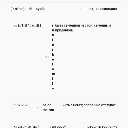
[ 'saiklist ]
cyclist
гонщик, велосипедист
[ rʌn in T͟Hē" 'fæmili ]
r
быть семейной чертой, семейным
u
приданием
n
i
n
t
h
e
f
a
m
i
l
y
[ bi: ɔn ðe rʌn ]
be on
быть в бегах; поспешно отступать
the run
[ rʌn aut əv 'peiʃəns ]
run out of
потерять терпение