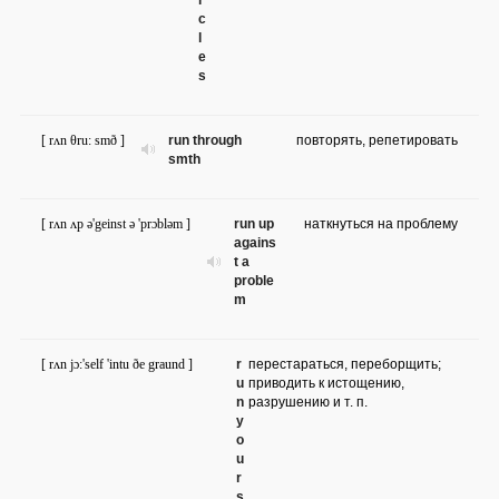
r
c
l
e
s
[ rʌn θru: smð ]
run through
повторять, репетировать
smth
[ rʌn ʌp ə'geinst ə 'prɔbləm ]
run up
наткнуться на проблему
agains
t a
proble
m
[ rʌn jɔ:'self 'intu ðe graund ]
r
перестараться, переборщить;
u
приводить к истощению,
n
разрушению и т. п.
y
o
u
r
s