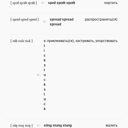
[ spɔil spɔilt spɔilt ]
spoil spoilt spoilt
портить
[ spred spred spred ]
spread spread
распространять(ся)
spread
[ stik stʌk stʌk ]
s
приклеивать(ся), застревать, упорствовать
t
i
c
k
s
t
u
c
k
s
t
u
c
k
[ stiŋ stʌŋ stʌŋ ]
sting stung stung
жалить