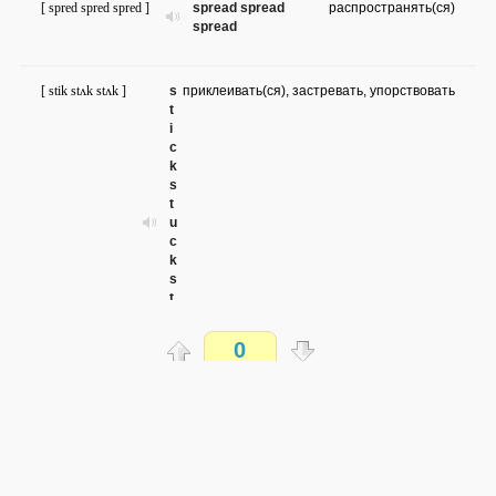
[ spred spred spred ]
spread spread
распространять(ся)
spread
[ stik stʌk stʌk ]
s
приклеивать(ся), застревать, упорствовать
t
i
c
k
s
t
u
c
k
s
t
u
c
0
k
Распечатать
[ stiŋ stʌŋ stʌŋ ]
sting stung stung
жалить
доступен всем
[ split split split ]
split split split
расщеплять
→
→
en
ru