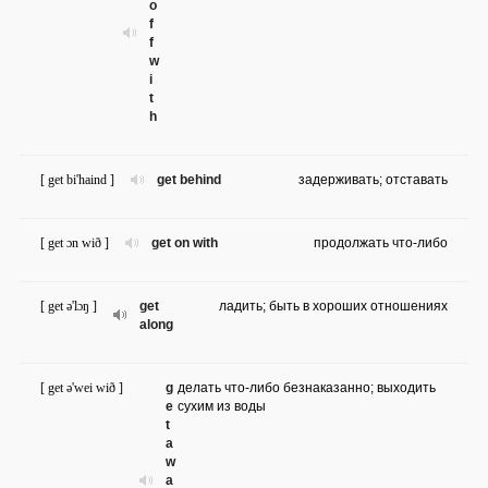
o
f
f
w
i
t
h
[ get bi'haind ]
get behind
задерживать; отставать
[ get ɔn wið ]
get on with
продолжать что-либо
[ get ə'lɔŋ ]
get
ладить; быть в хороших отношениях
along
[ get ə'wei wið ]
g
делать что-либо безнаказанно; выходить
e
сухим из воды
t
a
w
a