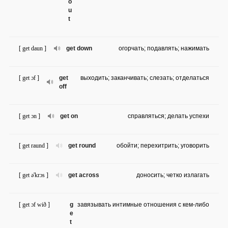
o
u
t
[ get daun ]
get down
огорчать; подавлять; нажимать
[ get ɔf ]
get
выходить; заканчивать; слезать; отделаться
off
[ get ɔn ]
get on
справляться; делать успехи
[ get raund ]
get round
обойти; перехитрить; уговорить
[ get ə'krɔs ]
get across
доносить; четко излагать
[ get ɔf wið ]
g
завязывать интимные отношения с кем-либо
e
t