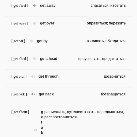
[ get ə'wei ]
get away
спасаться; избегать
[ get 'əuvə ]
get over
оправиться; пережить
[ get bai ]
get by
выживать; обходиться
[ get ə'hed ]
get ahead
преуспевать; продвигаться
[ get θru: ]
get through
дозвониться
[ get bæk ]
get back
возвращаться
[ get ə'baut ]
g
разъезжать; путешествовать; передвигаться;
e
распространяться
t
a
b