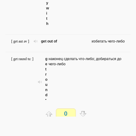
y
w
i
t
h
[ get aut əv ]
get out of
избегать чего-либо
[ get raund tu: ]
g
наконец сделать что-либо; добираться до
e
чего-либо
t
r
o
u
n
d
t
o
0
[ get ʌp tu: ]
get up to
затевать; замышлять
Распечатать