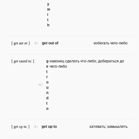
y
w
i
t
h
[ get aut əv ]
get out of
избегать чего-либо
[ get raund tu: ]
g
наконец сделать что-либо; добираться до
e
чего-либо
t
r
o
u
n
d
t
o
[ get ʌp tu: ]
get up to
затевать; замышлять