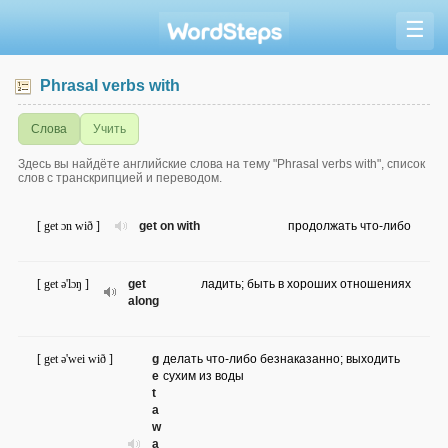
☰
Phrasal verbs with
Слова
Учить
Здесь вы найдёте английские слова на тему "Phrasal verbs with", список
слов с транскрипцией и переводом.
[ get ɔn wið ]
get on with
продолжать что-либо
[ get ə'lɔŋ ]
get
ладить; быть в хороших отношениях
along
[ get ə'wei wið ]
g
делать что-либо безнаказанно; выходить
e
сухим из воды
t
a
w
a