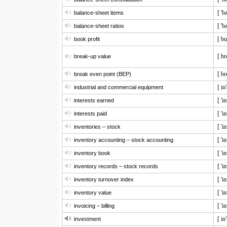
[ 'b
balance-sheet items
[ 'b
balance-sheet ratios
[ bu
book profit
[ br
break-up value
[ br
break even point (BEP)
[ in
industrial and commercial equipment
[ 'i
interests earned
[ 'i
interests paid
[ 'i
inventories – stock
[ 'i
inventory accounting – stock accounting
[ 'i
inventory book
[ 'i
inventory records – stock records
[ 'i
inventory turnover index
[ 'i
inventory value
[ 'i
invoicing – billing
[ in
investment