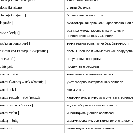
æləns-ʃi:t 'aitəmz ]
статьи баланса
æləns-ʃi:t 'reiʃiəuz ]
балансовые показатели
k 'prɔfit ]
бухгалтерская прибыль; нереализованная 
разница между заемным капиталом и
eik-ʌp 'vælju ]
привилегированными акциями
eik 'i:vən pɔint (bep) ]
точка равновесия; точка безубыточности
'dʌstriəl ənd kə'mə:ʃəl i'kwipmənt ]
промышленное и коммерческое оборудова
ntrists ə:nd ]
полученные проценты
ntrists peid ]
процентные расходы
nvəntriz – stɔk ]
товарно-материальные запасы
nvəntri ə'kauntiŋ – stɔk ə'kauntiŋ ]
учет товарно-материальных запасов
nvəntri buk ]
книга учета
nvəntri 'rekɔ:dz – stɔk 'rekɔ:dz ]
карточки аналитического учета материало
nvəntri tʌrnɔver 'indeks ]
индекс оборачиваемости запасов
nvəntri 'vælju ]
инвентаризационная стоимость
nvɔisɪŋ – 'bɪlɪŋ ]
фактурирование; выставление счета-факт
'vestmənt ]
инвестиция; капиталовложение