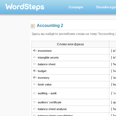
Словари
Онлайн-ку
Accounting 2
Здесь вы найдёте английские слова на тему "Accounting 
Слово или фраза
[ in
investment
[ in
intangible assets
[ 'b
balance sheet
[ 'b
budget
[ 'i
inventory
[ bu
book value
[ 'ɔ:
auditing – audit
[ əj
auditors’ certificate
[ 'b
balance-sheet analysis
[ 'b
balance-sheet consolidation