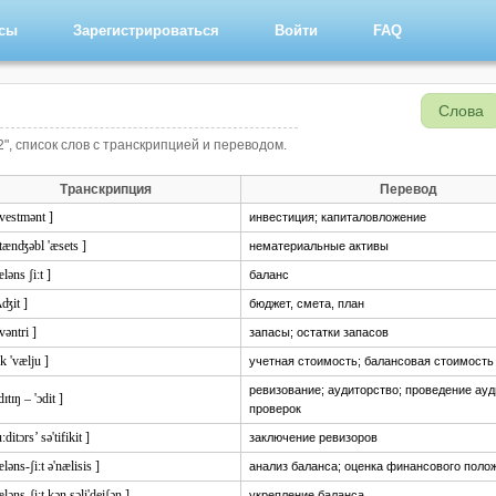
рсы
Зарегистрироваться
Войти
FAQ
Слова
2", список слов с транскрипцией и переводом.
Транскрипция
Перевод
'vestmənt ]
инвестиция; капиталовложение
'tænʤəbl 'æsets ]
нематериальные активы
æləns ʃi:t ]
баланс
ʌʤit ]
бюджет, смета, план
nvəntri ]
запасы; остатки запасов
k 'vælju ]
учетная стоимость; балансовая стоимость
ревизование; аудиторство; проведение ау
dɪtɪŋ – 'ɔdit ]
проверок
u:ditɔrs’ sə'tifikit ]
заключение ревизоров
æləns-ʃi:t ə'nælisis ]
анализ баланса; оценка финансового поло
æləns-ʃi:t kən,sɔli'deiʃən ]
укрепление баланса