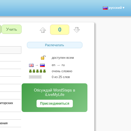
русский▼
0
Учить
Распечатать
доступен всем
→
→
en
ru
очень сложно
0 из 25 слов
Обсуждай WordSteps в
iLiveMyLife
диторских
Присоединиться
жения