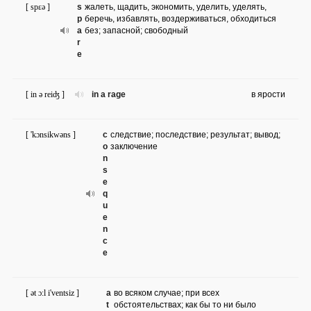
[ spɛə ]
s
жалеть, щадить, экономить, уделить, уделять,
p
беречь, избавлять, воздерживаться, обходиться
a
без; запасной; свободный
r
e
[ in ə reiʤ ]
in a rage
в ярости
[ 'kɔnsikwəns ]
c
следствие; последствие; результат; вывод;
o
заключение
n
s
e
q
u
e
n
c
e
[ ət ɔ:l i'ventsiz ]
a
во всяком случае; при всех
t
обстоятельствах; как бы то ни было