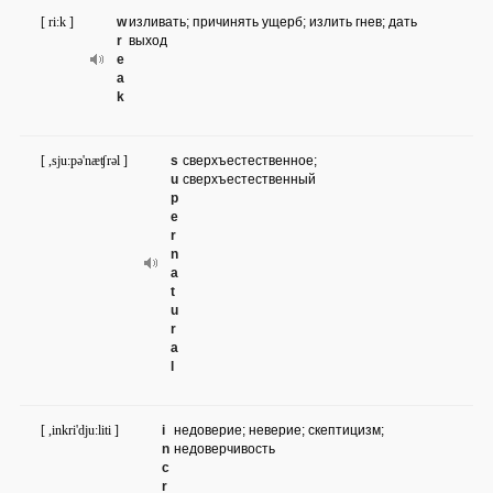
[ ri:k ]
w
изливать; причинять ущерб; излить гнев; дать
r
выход
e
a
k
[ ,sju:pə'næʧrəl ]
s
сверхъестественное;
u
сверхъестественный
p
e
r
n
a
t
u
r
a
l
[ ,inkri'dju:liti ]
i
недоверие; неверие; скептицизм;
n
недоверчивость
c
r