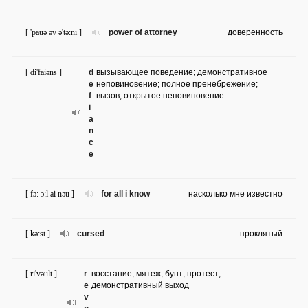
[ 'pauə əv ə'tə:ni ]
power of attorney
доверенность
[ di'faiəns ]
d
вызывающее поведение; демонстративное
e
неповиновение; полное пренебрежение;
f
вызов; открытое неповиновение
i
a
n
c
e
[ fɔ: ɔ:l ai nəu ]
for all i know
насколько мне известно
[ kə:st ]
cursed
проклятый
[ ri'vəult ]
r
восстание; мятеж; бунт; протест;
e
демонстративный выход
v