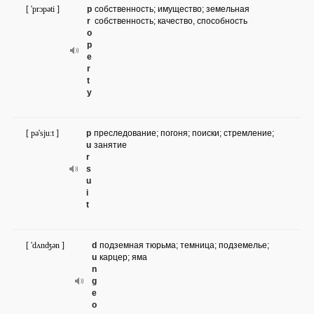
[ 'prɔpəti ]
p
собственность; имущество; земельная
r
собственность; качество, способность
o
p
e
r
t
y
[ pə'sju:t ]
p
преследование; погоня; поиски; стремление;
u
занятие
r
s
u
i
t
[ 'dʌnʤən ]
d
подземная тюрьма; темница; подземелье;
u
карцер; яма
n
g
e
o