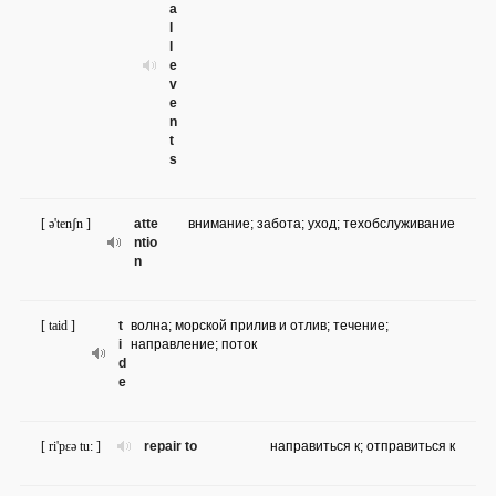
a
l
l
e
v
e
n
t
s
[ ə'tenʃn ]
atte
внимание; забота; уход; техобслуживание
ntio
n
[ taid ]
t
волна; морской прилив и отлив; течение;
i
направление; поток
d
e
[ ri'pɛə tu: ]
repair to
направиться к; отправиться к