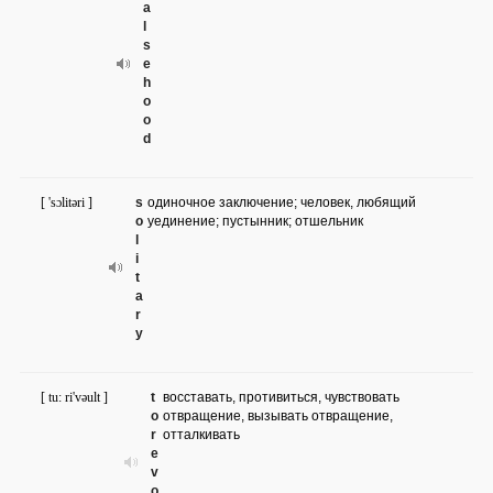
a
l
s
e
h
o
o
d
[ 'sɔlitəri ]
s
одиночное заключение; человек, любящий
o
уединение; пустынник; отшельник
l
i
t
a
r
y
[ tu: ri'vəult ]
t
восставать, противиться, чувствовать
o
отвращение, вызывать отвращение,
r
отталкивать
e
v
o