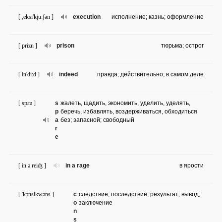
[ ,eksi'kju:ʃən ]
execution
исполнение; казнь; оформление
[ prizn ]
prison
тюрьма; острог
[ in'di:d ]
indeed
правда; действительно; в самом деле
[ spɛə ]
s
жалеть, щадить, экономить, уделить, уделять,
p
беречь, избавлять, воздерживаться, обходиться
a
без; запасной; свободный
r
e
[ in ə reiʤ ]
in a rage
в ярости
[ 'kɔnsikwəns ]
c
следствие; последствие; результат; вывод;
o
заключение
n
s