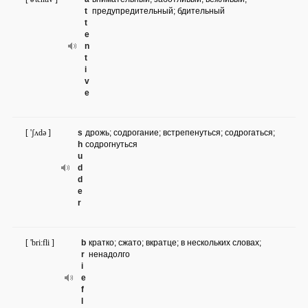
t
предупредительный; бдительный
t
e
n
t
i
v
e
[ 'ʃʌdə ]
s
дрожь; содрогание; встрепенуться; содрогаться;
h
содрогнуться
u
d
d
e
r
[ 'bri:fli ]
b
кратко; сжато; вкратце; в нескольких словах;
r
ненадолго
i
e
f
l