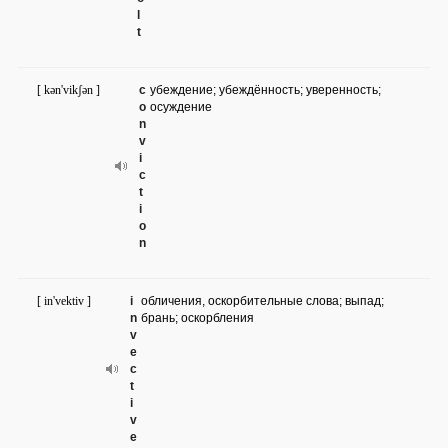
l
t
[ kən'vikʃən ]
c
убеждение; убеждённость; уверенность;
o
осуждение
n
v
i
c
t
i
o
n
[ in'vektiv ]
i
обличения, оскорбительные слова; выпад;
n
брань; оскорбления
v
e
c
t
i
v
e