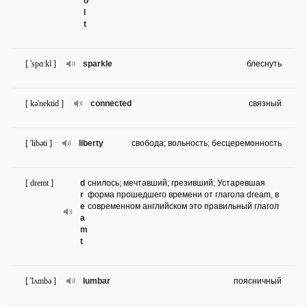
o
l
t
[ 'spɑ:kl ]
sparkle
блеснуть
[ kə'nektid ]
connected
связный
[ 'libəti ]
liberty
свобода; вольность; бесцеремонность
[ dremt ]
d
снилось; мечтавший; грезивший; Устаревшая
r
форма прошедшего времени от глагола dream, в
e
современном английском это правильный глагол
a
m
t
[ 'lʌmbə ]
lumbar
поясничный