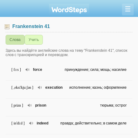
☰
Frankenstein 41
Слова
Учить
Здесь вы найдёте английские слова на тему "Frankenstein 41", список
слов с транскрипцией и переводом.
[ fɔ:s ]
force
принуждение; сила; мощь; насилие
[ ,eksi'kju:ʃən ]
execution
исполнение; казнь; оформление
[ prizn ]
prison
тюрьма; острог
[ in'di:d ]
indeed
правда; действительно; в самом деле