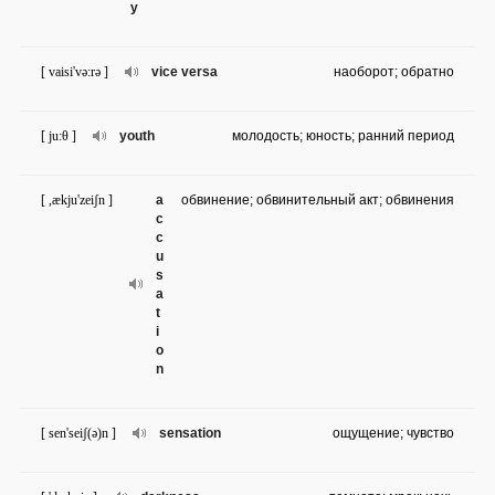
y
[ vaisi'və:rə ]
vice versa
наоборот; обратно
[ ju:θ ]
youth
молодость; юность; ранний период
[ ,ækju'zeiʃn ]
a
обвинение; обвинительный акт; обвинения
c
c
u
s
a
t
i
o
n
[ sen'seiʃ(ə)n ]
sensation
ощущение; чувство