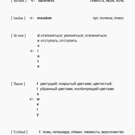
[ 'dɑ:knis ]
darkness
темнота; мрак; ночь
[ 'medəu ]
meadow
луг; поляна; покос
[ 'di:vieit ]
d
отклоняться; уклоняться; отклониться;
e
отступать; отступить
v
i
a
t
e
[ 'flauəri ]
f
цветущий; покрытый цветами; цветистый;
l
убранный цветами; изобилующий цветами
o
w
e
r
y
[ 'fɔ:lshud ]
f
ложь; неправда; обман; лживость; вероломство