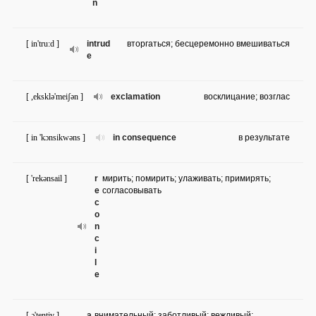
n
[ in'tru:d ]
intrud
вторгаться; бесцеремонно вмешиваться
e
[ ,eksklə'meiʃən ]
exclamation
восклицание; возглас
[ in 'kɔnsikwəns ]
in consequence
в результате
[ 'rekənsail ]
r
мирить; помирить; улаживать; примирять;
e
согласовывать
c
o
n
c
i
l
e
[ ə'tentiv ]
a
внимательный; заботливый; вежливый;