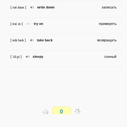
[ rait daun ]
write down
записать
[ trai ɔn ]
try on
примерять
[ teik bæk ]
take back
возвращать
[ 'sli:pi ]
sleepy
сонный
0
Распечатать