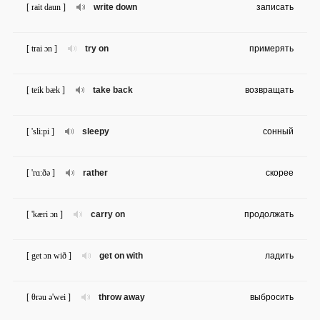
[ rait daun ]
write down
записать
[ trai ɔn ]
try on
примерять
[ teik bæk ]
take back
возвращать
[ 'sli:pi ]
sleepy
сонный
[ 'rɑ:ðə ]
rather
скорее
[ 'kæri ɔn ]
carry on
продолжать
[ get ɔn wið ]
get on with
ладить
[ θrəu ə'wei ]
throw away
выбросить