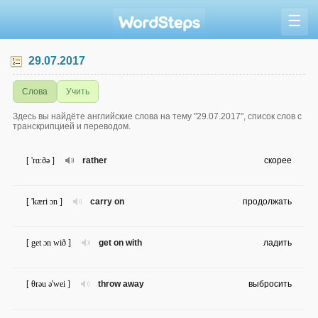
☰
29.07.2017
Слова
Учить
Здесь вы найдёте английские слова на тему "29.07.2017", список слов с
транскрипцией и переводом.
[ 'rɑ:ðə ]
rather
скорее
[ 'kæri ɔn ]
carry on
продолжать
[ get ɔn wið ]
get on with
ладить
[ θrəu ə'wei ]
throw away
выбросить