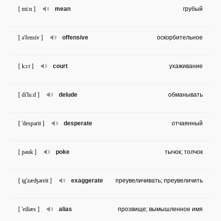
[ mi:n ]
mean
грубый
[ ə'fensiv ]
offensive
оскорбительное
[ kɔ:t ]
court
ухаживание
[ di'lu:d ]
delude
обманывать
[ 'despərit ]
desperate
отчаянный
[ pəuk ]
poke
тычок; толчок
[ ig'zæʤəreit ]
exaggerate
преувеличивать; преувеличить
[ 'eiliæs ]
alias
прозвище; вымышленное имя