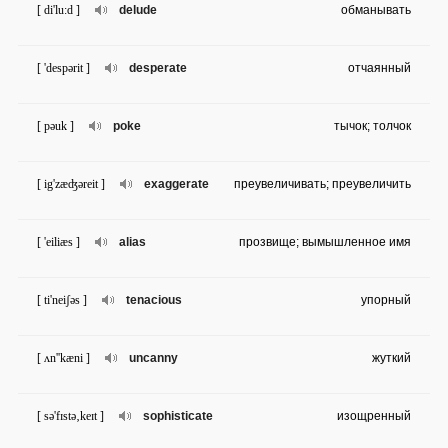
[ di'lu:d ]
delude
обманывать
[ 'despərit ]
desperate
отчаянный
[ pəuk ]
poke
тычок; толчок
[ ig'zæʤəreit ]
exaggerate
преувеличивать; преувеличить
[ 'eiliæs ]
alias
прозвище; вымышленное имя
[ ti'neiʃəs ]
tenacious
упорный
[ ʌn''kæni ]
uncanny
жуткий
[ sə'fɪstə‚keɪt ]
sophisticate
изощренный