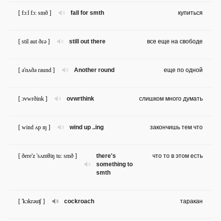
[ fɔ:l fɔ: smð ]
fall for smth
купиться
[ stil aut ðɛə ]
still out there
все еще на свободе
[ ə'nʌðə raund ]
Another round
еще по одной
[ ɔvwrðink ]
ovwrthink
слишком много думать
[ wind ʌp ɪŋ ]
wind up ..ing
закончишь тем что
[ ðere'z 'sʌmθiŋ tu: smð ]
there's
что то в этом есть
something to
smth
[ 'kɔkrəuʧ ]
cockroach
таракан