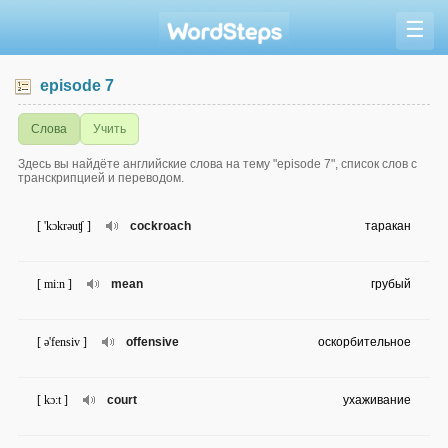
☰
episode 7
Слова
Учить
Здесь вы найдёте английские слова на тему "episode 7", список слов с
транскрипцией и переводом.
[ 'kɔkrəuʧ ]
cockroach
таракан
[ mi:n ]
mean
грубый
[ ə'fensiv ]
offensive
оскорбительное
[ kɔ:t ]
court
ухаживание